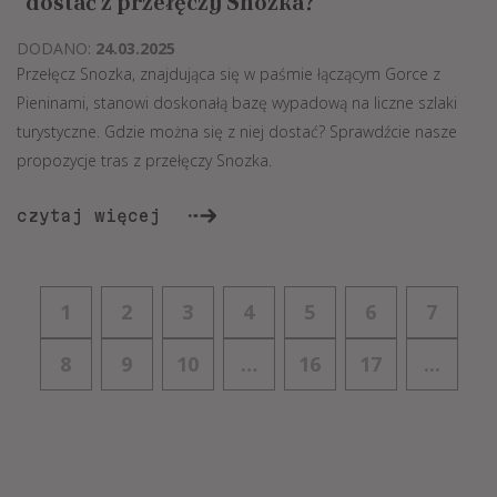
dostać z przełęczy Snozka?
DODANO:
24.03.2025
Przełęcz Snozka, znajdująca się w paśmie łączącym Gorce z
Pieninami, stanowi doskonałą bazę wypadową na liczne szlaki
turystyczne. Gdzie można się z niej dostać? Sprawdźcie nasze
propozycje tras z przełęczy Snozka.
czytaj więcej
1
2
3
4
5
6
7
8
9
10
…
16
17
...