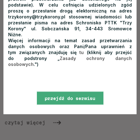
podstawie). W celu cofnięcia udzielonych zgód
proszę o przesłanie drogą elektorniczną na adres
trzykorony@trzykorony.pl stosownej wiadomości lub
przesłanie pisma na adres Schronisko PTTK "Trzy
Korony" ul. Sobczańska 91, 34-443 Sromowce
Niżne.
Więcej informacji na temat zasad przetwarzania
7 aplikacji przydatnych na górskim
danych osobowych oraz Pani/Pana uprawnień z
tym związanych znajduję się
tu
(kliknij aby przejść
szlaku
do podstrony „
Zasady ochrony danych
osobowych
.")
DODANO:
28.05.2025
Aplikacje w góry mogą stanowić świetne wsparcie podczas
wypraw. Z pomocą niektórych z nich zaplanujemy trasę,
tymczasem inne będą nas ostrzegać przed niekorzystnymi
przejdź do serwisu
prognozami pogody lub nawet - wezwą w naszym imieniu
pomoc w trudnej sytuacji. Jakie aplikacje w góry warto mieć w...
www
czytaj więcej