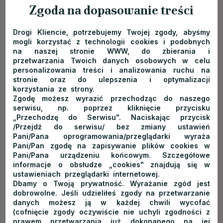
Zgoda na dopasowanie treści
DODANO:
04.06.2025
Marzy Ci się piknik w górach, pośród dzikiej przyrody i
malowniczych widoków? W artykule podpowiadamy, o czym
Drogi Kliencie, potrzebujemy Twojej zgody, abyśmy
mogli korzystać z technologii cookies i podobnych
warto pamiętać, planując tego typu odpoczynek na świeżym
na naszej stronie WWW, do zbierania i
powietrzu. Przedstawiamy również najpiękniejsze i najbardziej
przetwarzania Twoich danych osobowych w celu
personalizowania treści i analizowania ruchu na
klimatyczne miejsca na niezapomniany piknik...
stronie oraz do ulepszenia i optymalizacji
korzystania ze strony.
czytaj więcej
Zgodę możesz wyrazić przechodząc do naszego
serwisu, np. poprzez kliknięcie przycisku
„Przechodzę do Serwisu". Naciskając przycisk
/Przejdź do serwisu/ bez zmiany ustawień
Pani/Pana oprogramowania/przeglądarki wyraża
Pani/Pan zgodę na zapisywanie plików cookies w
Pani/Pana urządzeniu końcowym. Szczegółowe
informacje o obsłudze „cookies" znajdują się w
ustawieniach przeglądarki internetowej.
Dbamy o Twoją prywatność. Wyrażanie zgód jest
dobrowolne. Jeśli udzieliłeś zgody na przetwarzanie
danych możesz ją w każdej chwili wycofać
(cofnięcie zgody oczywiście nie uchyli zgodności z
prawem przetwarzania już dokonanego na jej