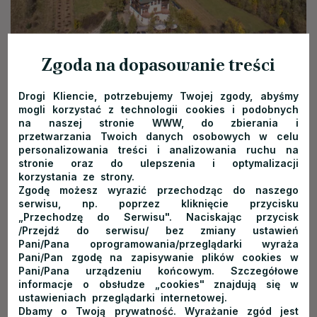
Historia schroniska
Zgoda na dopasowanie treści
Drogi Kliencie, potrzebujemy Twojej zgody, abyśmy
Schronisko Trzy Korony zostało wybudowane na przełomie lat
mogli korzystać z technologii cookies i podobnych
1929 i 1930 przez Komisję Turystyczną Województwa
na naszej stronie WWW, do zbierania i
Śląskiego, według projektu dyrektora szkoły budowlanej
przetwarzania Twoich danych osobowych w celu
personalizowania treści i analizowania ruchu na
w Katowicach. Do roku 1939 ośrodek stanowił kolonię
stronie oraz do ulepszenia i optymalizacji
wycieczkową dzieci szkolnych ze Śląska, mieścił także stację
korzystania ze strony.
noclegową Polskiego Towarzystwa Tatrzańskiego.
Zgodę możesz wyrazić przechodząc do naszego
serwisu, np. poprzez kliknięcie przycisku
„Przechodzę do Serwisu". Naciskając przycisk
W czasie II wojny światowej Niemcy wykorzystywali je jako
/Przejdź do serwisu/ bez zmiany ustawień
strażnicę graniczną, taką też funkcję pełniło bezpośrednio po
Pani/Pana oprogramowania/przeglądarki wyraża
Pani/Pan zgodę na zapisywanie plików cookies w
wojnie. Potem, do 1962 r. służyło jako dom wypoczynkowy dla
Pani/Pana urządzeniu końcowym. Szczegółowe
żołnierzy WOP.
informacje o obsłudze „cookies" znajdują się w
ustawieniach przeglądarki internetowej.
Dbamy o Twoją prywatność. Wyrażanie zgód jest
Od roku 1965 był to dom wczasowy oddziału PTTK przy