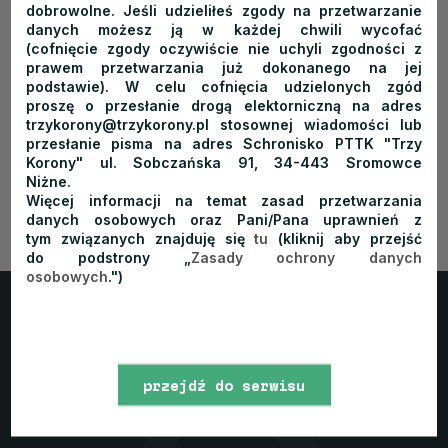
dobrowolne. Jeśli udzieliłeś zgody na przetwarzanie
dawnej Hucie im. Lenina. W roku 1973 budynek stał się
danych możesz ją w każdej chwili wycofać
(cofnięcie zgody oczywiście nie uchyli zgodności z
własnością PTTK, które przeprowadziło remont obiektu.
prawem przetwarzania już dokonanego na jej
Obecnie wszystkie pokoje są z łazienkami.
podstawie). W celu cofnięcia udzielonych zgód
proszę o przesłanie drogą elektorniczną na adres
trzykorony@trzykorony.pl stosownej wiadomości lub
przesłanie pisma na adres Schronisko PTTK "Trzy
Korony" ul. Sobczańska 91, 34-443 Sromowce
Niżne.
Więcej informacji na temat zasad przetwarzania
danych osobowych oraz Pani/Pana uprawnień z
tym związanych znajduję się
tu
(kliknij aby przejść
do podstrony „
Zasady ochrony danych
osobowych
.")
Trzy Korony
Home
Schronisko
Pokoje
Oferta
Cennik
Atrakcje
Galeria
Kontakt
Blog
przejdź do serwisu
Rezerwacja
www