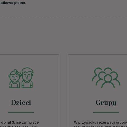
datkowo płatne.
Dzieci
Grupy
 do lat 3
, nie zajmujące
W przypadku rezerwacji grup