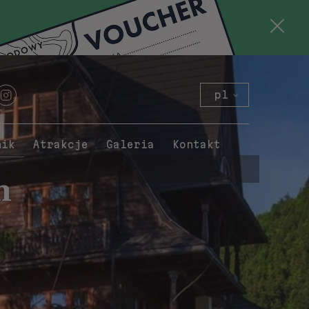
pl
en
de
nik
Atrakcje
Galeria
Kontakt
sk
n