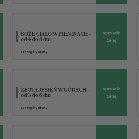
BOŻE CIAŁO W PIENINACH -
sprawdź
od 4 do 8 dni
cenę
szczegóły oferty
ZŁOTA JESIEŃ W GÓRACH -
sprawdź
od 3 do 6 dni
cenę
szczegóły oferty