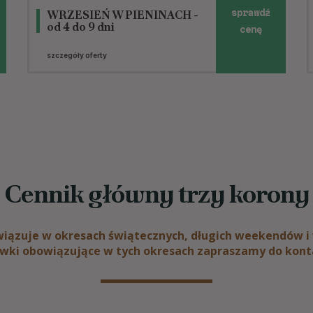
WRZESIEŃ W PIENINACH -
sprawdź
od 4 do 9 dni
cenę
szczegóły oferty
Cennik główny trzy korony
iązuje w okresach świątecznych, długich weekendów i 
wki obowiązujące w tych okresach zapraszamy do kon