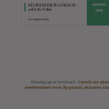
SYLWESTER W GÓRACH -
sprawdź
od 6 do 9 dni
cenę
szczegóły oferty
Obowiązuje w terminach :
Cennik nie obow
weekendowe noce. By poznać aktualne sta