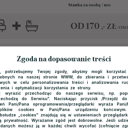
Stawka za osobę / noc
+
OD 170
ZŁ
,-
/OS
+
OD 120
ZŁ
,-
Zgoda na dopasowanie treści
/OS
e, potrzebujemy Twojej zgody, abyśmy mogli korzystać
+
dobnych na naszej stronie WWW, do zbierania i przetwa
ych w celu personalizowania treści i analizowania ru
OD 119
ZŁ
,-
/OSO
enia i optymalizacji korzystania ze strony.
 wyrazić przechodząc do naszego serwisu, np. poprz
zechodzę do Serwisu". Naciskając przycisk /Przejdź d
ień Pani/Pana oprogramowania/przeglądarki wyraża Pani
+
 plików cookies w Pani/Pana urządzeniu końcowym.
OD 115
ZŁ
,-
bsłudze „cookies" znajdują się w ustawieniach przeglądarki
/OSO
 prywatność. Wyrażanie zgód jest dobrowolne. Jeśli udzie
 danych możesz ją w każdej chwili wycofać (cofnięcie zg