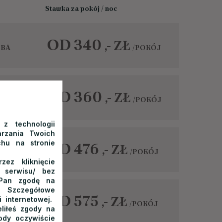
Stawka za pokój / noc
OD 340
ZŁ
,-
OBA
/POKÓJ
OD 360
ZŁ
,-
OBA
/POKÓJ
 z technologii
rzania Twoich
chu na stronie
OD 476
ZŁ
,-
BA
/POKÓJ
ez kliknięcie
o serwisu/ bez
/Pan zgodę na
 Szczegółowe
OD 575
ZŁ
,-
 internetowej.
BA
/POKÓJ
liłeś zgody na
ody oczywiście