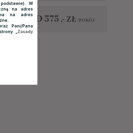
 podstawie). W
iczną na adres
isma na adres
OD 575
ZŁ
,-
BA
/POKÓJ
żne.
raz Pani/Pana
strony „
Zasady
 w pokoju