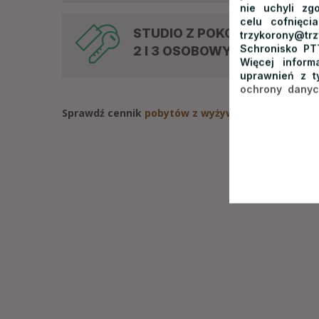
nie uchyli zg
celu cofnięci
STUDIO Z POKOJEM
trzykorony@t
Schronisko PT
2 I 3 OSOBOWYM
Więcej infor
uprawnień z t
ochrony dany
Sprawdź cennik
pobytów z wyżywieniem