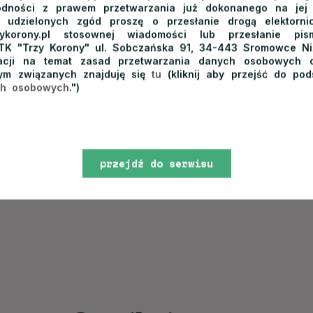
odności z prawem przetwarzania już dokonanego na jej
+
a udzielonych zgód proszę o przesłanie drogą elektorn
rzykorony.pl stosownej wiadomości lub przesłanie p
OD 115
ZŁ
,-
/OSO
TK "Trzy Korony" ul. Sobczańska 91, 34-443 Sromowce Ni
macji na temat zasad przetwarzania danych osobowych o
ym związanych znajduję się
tu
(kliknij aby przejść do pod
ch osobowych
.")
pościel na każdym łóżku
łazienka
przejdź do serwisu
zwiń
www