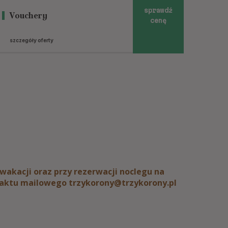
sprawdź
Vouchery
cenę
szczegóły oferty
wakacji oraz przy rezerwacji noclegu na
taktu mailowego trzykorony@trzykorony.pl