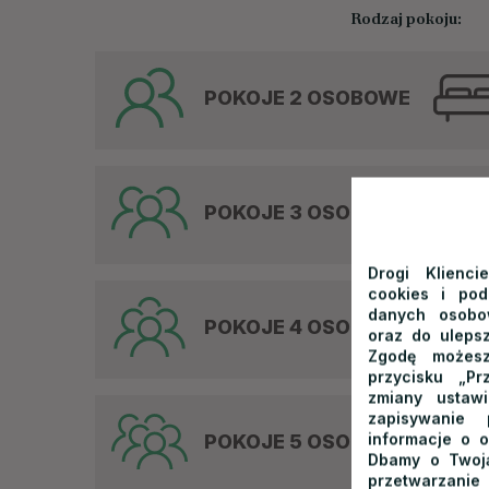
Rodzaj pokoju:
POKOJE 2 OSOBOWE
POKOJE 3 OSOBOWE
Drogi Klienci
cookies i po
danych osobow
POKOJE 4 OSOBOWE
oraz do ulepsz
Zgodę możesz
przycisku „Pr
zmiany ustaw
zapisywanie
informacje o o
POKOJE 5 OSOBOWE
Dbamy o Twoją
przetwarzanie