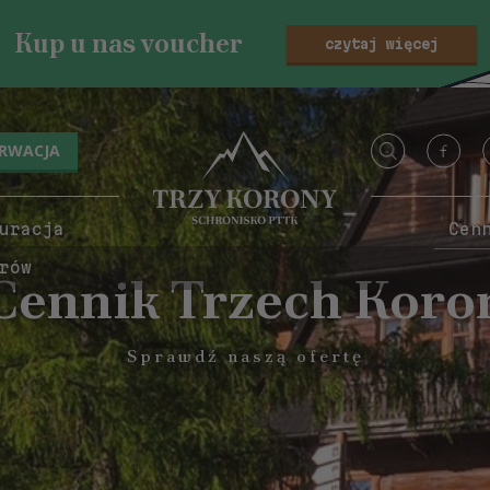
Kup u nas voucher
czytaj więcej
ERWACJA
uracja
Cen
rów
Cennik Trzech Koro
Sprawdź naszą ofertę