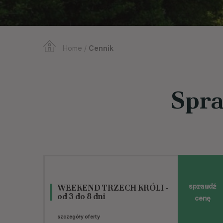
Home
/
Cennik
Spra
WEEKEND TRZECH KRÓLI -
sprawdź
od 3 do 8 dni
cenę
szczegóły oferty