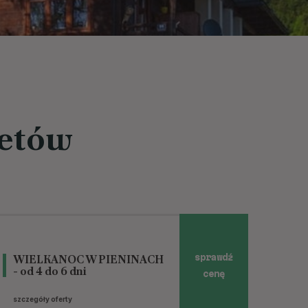
ietów
WIELKANOC W PIENINACH
sprawdź
- od 4 do 6 dni
cenę
szczegóły oferty