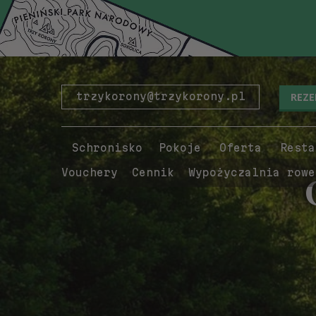
REZ
trzykorony@trzykorony.pl
Schronisko
Pokoje
Oferta
Resta
Vouchery
Cennik
Wypożyczalnia rowe