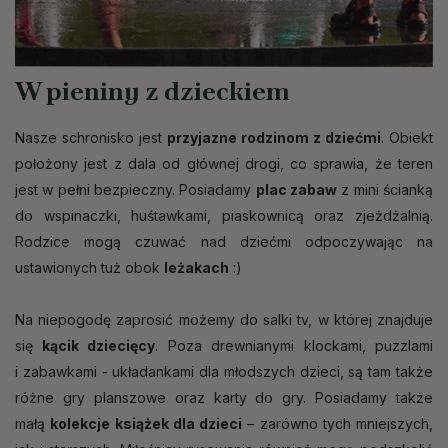
W pieniny z dzieckiem
Nasze schronisko jest
przyjazne rodzinom z dziećmi
. Obiekt
położony jest z dala od głównej drogi, co sprawia, że teren
jest w pełni bezpieczny. Posiadamy
plac zabaw
z mini ścianką
do wspinaczki, huśtawkami, piaskownicą oraz zjeżdżalnią.
Rodzice mogą czuwać nad dziećmi odpoczywając na
ustawionych tuż obok
leżakach
:)
Na niepogodę zaprosić możemy do salki tv, w której znajduje
się
kącik dziecięcy
. Poza drewnianymi klockami, puzzlami
i zabawkami - układankami dla młodszych dzieci, są tam także
różne gry planszowe oraz karty do gry. Posiadamy także
małą
kolekcje książek dla dzieci
– zarówno tych mniejszych,