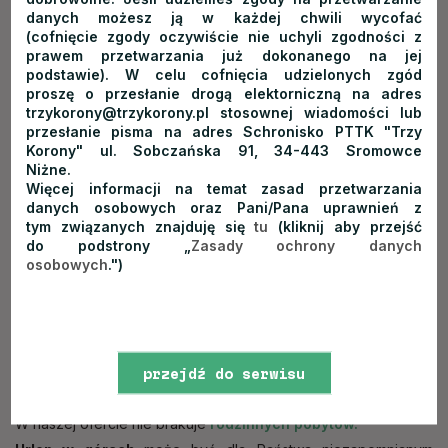
danych możesz ją w każdej chwili wycofać
(cofnięcie zgody oczywiście nie uchyli zgodności z
prawem przetwarzania już dokonanego na jej
podstawie). W celu cofnięcia udzielonych zgód
proszę o przesłanie drogą elektorniczną na adres
trzykorony@trzykorony.pl stosownej wiadomości lub
przesłanie pisma na adres Schronisko PTTK "Trzy
Korony" ul. Sobczańska 91, 34-443 Sromowce
Rodzinny urlop
Niżne.
Więcej informacji na temat zasad przetwarzania
danych osobowych oraz Pani/Pana uprawnień z
Dla rodzin lubiących aktywnie spędzać czas zaoferować
tym związanych znajduję się
tu
(kliknij aby przejść
możemy wypożyczalnię rowerów. Posiadamy
rower
do podstrony „
Zasady ochrony danych
osobowych
.")
dziecięcy
a także rowery z
fotelikami dla dzieci
.
Dysponujemy również
nosidełkami turystycznymi.
W niedalekiej okolicy znajduje sie także sporo
atrakcji dla
dzieci.
przejdź do serwisu
www
W naszej ofercie nie brakuje
rodzinnych pobytów.