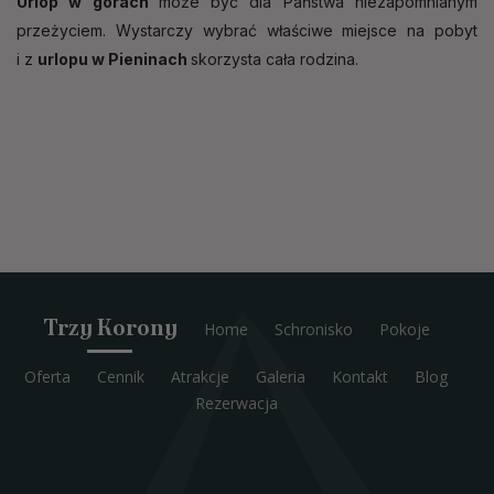
Urlop w górach
może być dla Państwa niezapomnianym
przeżyciem. Wystarczy wybrać właściwe miejsce na pobyt
i z
urlopu w Pieninach
skorzysta cała rodzina.
Trzy Korony
Home
Schronisko
Pokoje
Oferta
Cennik
Atrakcje
Galeria
Kontakt
Blog
Rezerwacja