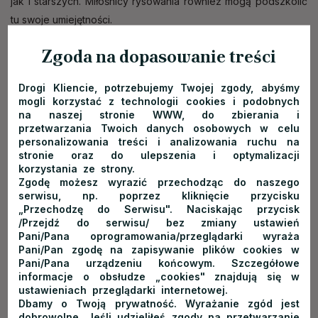
jak i starszych. Miłośnicy rysowania również mogą podszkolić
tu swoje umiejętności.
Zgoda na dopasowanie treści
Drogi Kliencie, potrzebujemy Twojej zgody, abyśmy
mogli korzystać z technologii cookies i podobnych
na naszej stronie WWW, do zbierania i
przetwarzania Twoich danych osobowych w celu
personalizowania treści i analizowania ruchu na
stronie oraz do ulepszenia i optymalizacji
korzystania ze strony.
Zgodę możesz wyrazić przechodząc do naszego
serwisu, np. poprzez kliknięcie przycisku
„Przechodzę do Serwisu". Naciskając przycisk
/Przejdź do serwisu/ bez zmiany ustawień
Pani/Pana oprogramowania/przeglądarki wyraża
Pani/Pan zgodę na zapisywanie plików cookies w
Pani/Pana urządzeniu końcowym. Szczegółowe
informacje o obsłudze „cookies" znajdują się w
ustawieniach przeglądarki internetowej.
Dbamy o Twoją prywatność. Wyrażanie zgód jest
dobrowolne. Jeśli udzieliłeś zgody na przetwarzanie