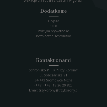
Wakacje dla rodzin z dziećmi w górach
Dodatkowe
Dojazd
RODO
Polityka prywatności
Bezpieczne schronisko
Kontakt z nami
Schronisko PTTK "Trzy Korony"
ul. Sobczańska 91
34-443 Sromowce Niżne
(+48) (+48) 18 26 29 823
Email:
trzykorony@trzykorony.pl