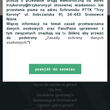
proszę o przesłanie drogą elektorniczną na adres
trzykorony@trzykorony.pl stosownej wiadomości lub
przesłanie pisma na adres Schronisko PTTK "Trzy
Korony" ul. Sobczańska 91, 34-443 Sromowce
Niżne.
Więcej informacji na temat zasad przetwarzania
Trzy Korony
Home
Schronisko
Pokoje
danych osobowych oraz Pani/Pana uprawnień z
tym związanych znajduję się
tu
(kliknij aby przejść
do podstrony „
Zasady ochrony danych
Oferta
Cennik
Atrakcje
Galeria
Kontakt
Blog
osobowych
.")
Rezerwacja
Co oferujemy?
przejdź do serwisu
Pakiety
www
Wycieczki szkolne w górach
Dla firm
Dla klubów sportowych
Restauracja w Sromowcach
Ognisko i grill w górach