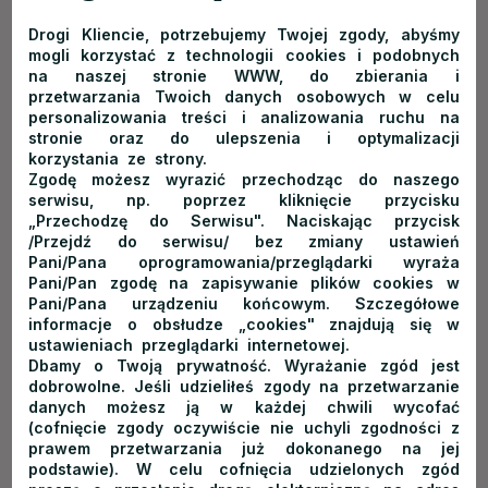
Lawiny.com
Drogi Kliencie, potrzebujemy Twojej zgody, abyśmy
www.lawiny.com
mogli korzystać z technologii cookies i podobnych
na naszej stronie WWW, do zbierania i
Active Shop 24
przetwarzania Twoich danych osobowych w celu
www.activeshop24.com.pl
personalizowania treści i analizowania ruchu na
stronie oraz do ulepszenia i optymalizacji
Michał Sośnicki
korzystania ze strony.
www.michalsosnicki.pl
Zgodę możesz wyrazić przechodząc do naszego
serwisu, np. poprzez kliknięcie przycisku
Nocleg w bieszczadach
„Przechodzę do Serwisu". Naciskając przycisk
/Przejdź do serwisu/ bez zmiany ustawień
www.wiejskidworek.pl
Pani/Pana oprogramowania/przeglądarki wyraża
Pani/Pan zgodę na zapisywanie plików cookies w
Stacja narciarska Czorsztyn-ski
Pani/Pana urządzeniu końcowym. Szczegółowe
www.czorsztyn-ski.com.pl
informacje o obsłudze „cookies" znajdują się w
ustawieniach przeglądarki internetowej.
Pienińskie Centrum Turystyki
Dbamy o Twoją prywatność. Wyrażanie zgód jest
www.pieninskiecentrumturystyki.pl
dobrowolne. Jeśli udzieliłeś zgody na przetwarzanie
danych możesz ją w każdej chwili wycofać
(cofnięcie zgody oczywiście nie uchyli zgodności z
prawem przetwarzania już dokonanego na jej
podstawie). W celu cofnięcia udzielonych zgód