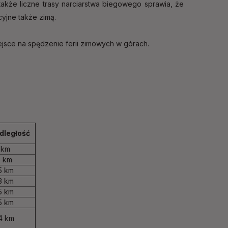
także liczne trasy narciarstwa biegowego sprawia, że
cyjne także zimą.
ejsce na spędzenie ferii zimowych w górach.
dległość
 km
5 km
5 km
3 km
5 km
5 km
4 km