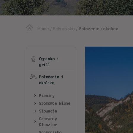
Home
/
Schronisko
/
Położenie i okolica
Ognisko i
grill
Położenie i
okolica
Pieniny
Sromowce Niżne
Słowacja
Czerwony
Klasztor
Schronisko