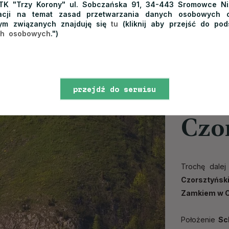
TK "Trzy Korony" ul. Sobczańska 91, 34-443 Sromowce Ni
macji na temat zasad przetwarzania danych osobowych o
ym związanych znajduję się
tu
(kliknij aby przejść do pod
ch osobowych
.")
przejdź do serwisu
Jez
www
Czo
Trochę dalej
Czorsztyńsk
Zamkiem w C
Położenie
Sc