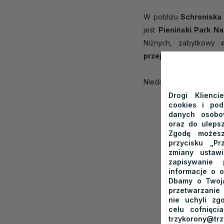
W pobliżu
Schroniska
jest
Pieniński Park N
Niżnych, zabytkowy
przejście graniczne na
Niedaleko znajduje się 
Drogi Klienci
cookies i po
danych osobow
oraz do ulepsz
Zgodę możesz
przycisku „Pr
zmiany ustaw
zapisywanie
informacje o o
Dbamy o Twoją
przetwarzanie
nie uchyli zg
celu cofnięci
trzykorony@t