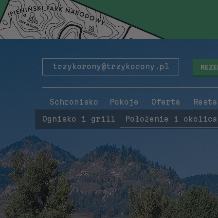
REZ
trzykorony@trzykorony.pl
Schronisko
Pokoje
Oferta
Resta
Ognisko i grill
Położenie i okolica