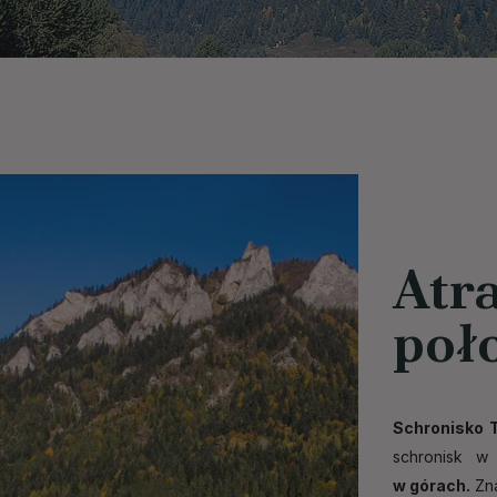
Atr
poł
Schronisko 
schronisk w
w górach.
Zna