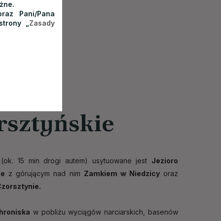
żne.
raz Pani/Pana
strony „
Zasady
ioro
rsztyńskie
 (ok. 15 min drogi autem) usytuowane jest
Jezioro
ie
z górującym nad nim
Zamkiem w Niedzicy
oraz
zorsztynie.
hroniska
w pobliżu wyciągów narciarskich, basenów