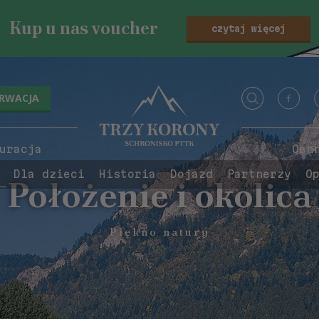
Kup u nas voucher
czytaj więcej
ERWACJA
uracja
Cen
Dla dzieci
Historia
Dojazd
Partnerzy
O
Położenie i okolica
Piękno natury