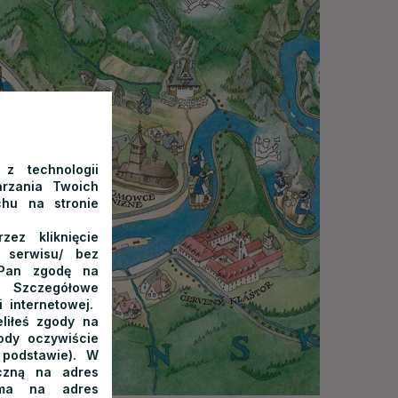
 z technologii
rzania Twoich
chu na stronie
ez kliknięcie
o serwisu/ bez
/Pan zgodę na
 Szczegółowe
 internetowej.
liłeś zgody na
ody oczywiście
 podstawie). W
iczną na adres
isma na adres