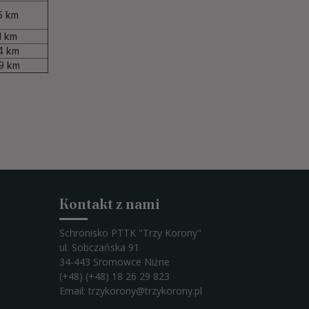
5 km
1 km
4 km
9 km
Kontakt z nami
Schronisko PTTK "Trzy Korony"
ul. Sobczańska 91
34-443 Sromowce Niżne
(+48) (+48) 18 26 29 823
Email:
trzykorony@trzykorony.pl