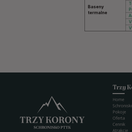
T
Baseny
P
termalne
A
V
V
Trzy 
Home
Schronisk
Pokoje
Oferta
Cennik
Atrakcje