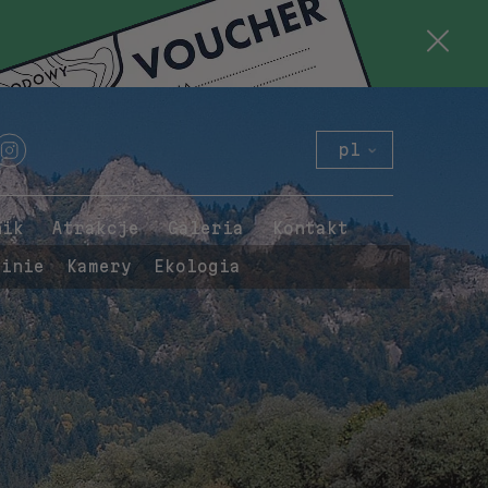
pl
en
de
nik
Atrakcje
Galeria
Kontakt
sk
pinie
Kamery
Ekologia