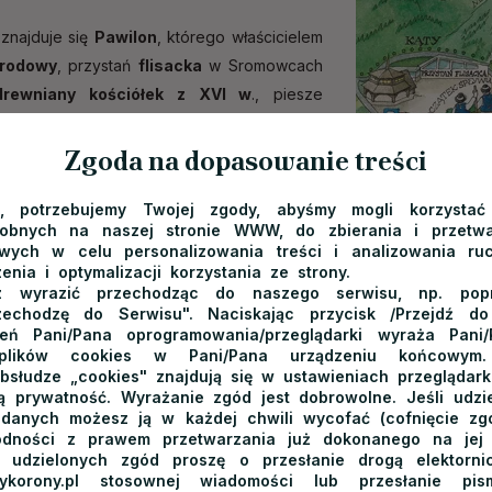
znajduje się
Pawilon
, którego właścicielem
arodowy
, przystań
flisacka
w Sromowcach
drewniany kościółek z XVI w
., piesze
 Słowację.
Zgoda na dopasowanie treści
także
przystanek autobusowy.
e, potrzebujemy Twojej zgody, abyśmy mogli korzystać
dobnych na naszej stronie WWW, do zbierania i przetwa
ych w celu personalizowania treści i analizowania ru
enia i optymalizacji korzystania ze strony.
 wyrazić przechodząc do naszego serwisu, np. poprz
zechodzę do Serwisu". Naciskając przycisk /Przejdź d
ień Pani/Pana oprogramowania/przeglądarki wyraża Pani
 plików cookies w Pani/Pana urządzeniu końcowym.
bsłudze „cookies" znajdują się w ustawieniach przeglądarki
 prywatność. Wyrażanie zgód jest dobrowolne. Jeśli udzie
 danych możesz ją w każdej chwili wycofać (cofnięcie zg
odności z prawem przetwarzania już dokonanego na jej
a udzielonych zgód proszę o przesłanie drogą elektorn
rzykorony.pl stosownej wiadomości lub przesłanie p