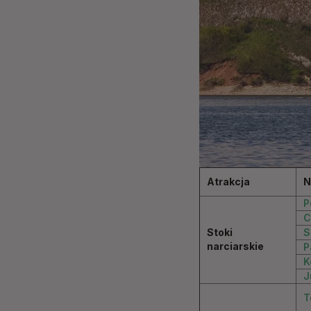
Atrakcja
N
P
C
Stoki
S
narciarskie
P
K
J
T