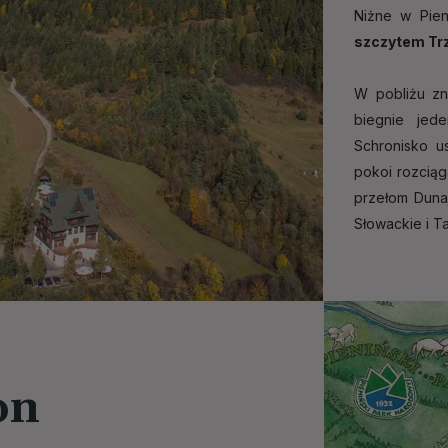
Niżne w Pien
szczytem Tr
W pobliżu zn
biegnie jed
Schronisko u
pokoi rozciąga
przełom Dunaj
Słowackie i Ta
on