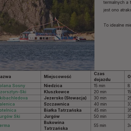
termalnych a 
jest ono atrak
To idealne mi
Czas
azwa
Miejscowość
O
dojazdu
olana Sosny
Niedzica
15 min
8
zorsztyn-Ski
Kluszkowce
20 min
1
kibachledova
Jezersko (Słowacja)
30 min
2
alenica
Szczawnica
40 min
3
otelnica
Białka Tatrzańska
45 min
3
urgów Ski
Jurgów
50 min
3
Bukowina
erma
55 min
3
Tatrzańska