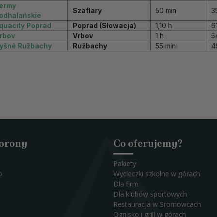
ermy
Szaflary
50 min
3
odhalańskie
quacity Poprad
Poprad (Słowacja)
1,10 h
6
rbov
Vrbov
1 h
5
yšné Ružbachy
Ružbachy
55 min
4
Korony
Co oferujemy?
Pakiety
o
Wycieczki szkolne w górach
Dla firm
Dla klubów sportowych
Restauracja w Sromowcach
Ognisko i grill w górach