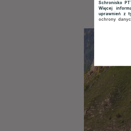
Schronisko PT
Więcej infor
uprawnień z t
ochrony dany