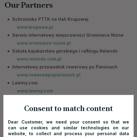
Our Partners
Schronisko PTTK na Hali Krupowej
www.krupowa.pl
Serwis internetowy miejscowości Sromowce Niżne
www.sromowce-nizne.pl
Szkoła kajakarstwa górskiego i raftingu Retendo
www.retendo.com.pl
Internetowy przewodnik rowerowy po Pieninach
www.rowerempopieninach.pl
Lawiny.com
www.lawiny.com
Active Shop 24
Consent to match content
www.activeshop24.com.pl
Michał Sośnicki
Dear Customer, we need your consent so that we
www.michalsosnicki.pl/
can use cookies and similar technologies on our
Nocleg w bieszczadach
website, to collect and process your personal data