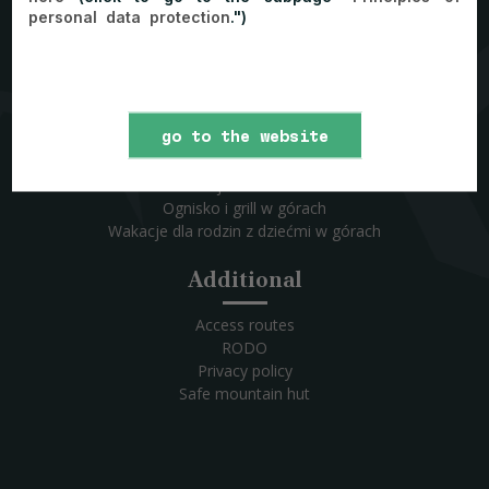
personal data protection
.")
Offer
Packages
School trips in the mountains
go to the website
For firms
For sports club
Restauracja w Sromowcach
Ognisko i grill w górach
Wakacje dla rodzin z dziećmi w górach
Additional
Access routes
RODO
Privacy policy
Safe mountain hut