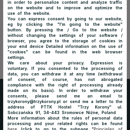
www.wiejskidworek.pl
in order to personalize content and analyze traffic
on the website and to improve and optimize the
Stacja narciarska Czorsztyn-ski
use of the website.
www.czorsztyn-ski.com.pl
You can express consent by going to our website,
eg by clicking the "I'm going to the website"
Pienińskie Centrum Turystyki
button. By pressing the / Go to the website /
www.pieninskiecentrumturystyki.pl
without changing the settings of your software /
browser, you agree to the storage of cookies in
your end device Detailed information on the use of
"cookies" can be found in the web browser
settings.
We care about your privacy. Expression is
voluntary. If you consented to the processing of
data, you can withdraw it at any time (withdrawal
of consent, of course, has not abrogated
compliance with the right of processing already
made on its basis). In order to withdraw your
Trzy Korony
Home
Mountain hut
Room
consents, please send me an email to
trzykorony@trzykorony.pl or send me a letter to the
Offer
Price list
Attractions
Gallery
Contact
address of PTTK Hostel "Trzy Korony" ul.
Sobczańska 91, 34-443 Sromowce Niżne, Poland
Blog
Book
More information about the rules of personal data
processing and your related rights can be found
here
(click to go to the subpage "
Principles of