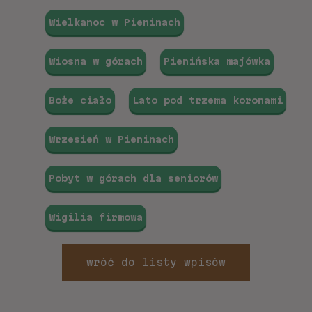
Wielkanoc w Pieninach
Wiosna w górach
Pienińska majówka
Boże ciało
Lato pod trzema koronami
Wrzesień w Pieninach
Pobyt w górach dla seniorów
Wigilia firmowa
wróć do listy wpisów