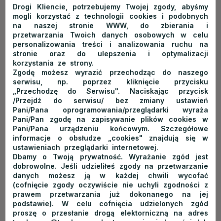
dawne wyposażenie góralskiego domu, a także obraz
Drogi Kliencie, potrzebujemy Twojej zgody, abyśmy
nieznanego autora pt. „Zaśnięcie Matki Boskiej”.
mogli korzystać z technologii cookies i podobnych
na naszej stronie WWW, do zbierania i
przetwarzania Twoich danych osobowych w celu
Inne ciekawe
atrakcje na trasie Velo Dunajec
to zabytkowy
personalizowania treści i analizowania ruchu na
Dwór w Łopusznej koło Nowego Targu oraz gotycki,
stronie oraz do ulepszenia i optymalizacji
drewniany Kościół Św. Michała Archanioła w Dębnie. Warto
korzystania ze strony.
Zgodę możesz wyrazić przechodząc do naszego
odwiedzić także zaporowy zbiornik wodny na Dunajcu –
serwisu, np. poprzez kliknięcie przycisku
Jezioro Czorsztyńskie oraz
Zamek „Dunajec” w Niedzicy
.
„Przechodzę do Serwisu". Naciskając przycisk
Średniowieczna twierdza została wzniesiona w XIV wieku
/Przejdź do serwisu/ bez zmiany ustawień
Pani/Pana oprogramowania/przeglądarki wyraża
przez Kokosza Berzewiczego, na jej terenie nakręcono wiele
Pani/Pan zgodę na zapisywanie plików cookies w
filmów oraz seriali, w tym między innymi
Zemstę
,
Zwariowaną
Pani/Pana urządzeniu końcowym. Szczegółowe
Noc
informacje o obsłudze „cookies" znajdują się w
czy też
Janosika
.
ustawieniach przeglądarki internetowej.
Dbamy o Twoją prywatność. Wyrażanie zgód jest
Przejeżdżając Velo Dunajec nie można przejść obojętnie
dobrowolne. Jeśli udzieliłeś zgody na przetwarzanie
także obok
Czerwonego Klasztoru
znajdującego się na
danych możesz ją w każdej chwili wycofać
terenie Słowacji. To jedna z najsłynniejszych budowli
(cofnięcie zgody oczywiście nie uchyli zgodności z
prawem przetwarzania już dokonanego na jej
sakralnych Pienin, której wyjątkową ozdobą jest piękny
podstawie). W celu cofnięcia udzielonych zgód
gotycki Kościół Św. Antoniego z końca XIV wieku. Warto
proszę o przesłanie drogą elektorniczną na adres