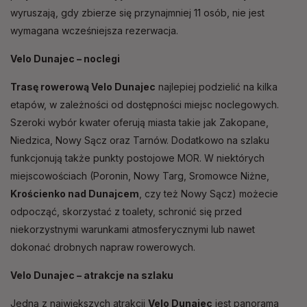
wyruszają, gdy zbierze się przynajmniej 11 osób, nie jest
wymagana wcześniejsza rezerwacja.
Velo Dunajec – noclegi
Trasę rowerową Velo Dunajec
najlepiej podzielić na kilka
etapów, w zależności od dostępności miejsc noclegowych.
Szeroki wybór kwater oferują miasta takie jak Zakopane,
Niedzica, Nowy Sącz oraz Tarnów. Dodatkowo na szlaku
funkcjonują także punkty postojowe MOR. W niektórych
miejscowościach (Poronin, Nowy Targ, Sromowce Niżne,
Krościenko nad Dunajcem
, czy też Nowy Sącz) możecie
odpocząć, skorzystać z toalety, schronić się przed
niekorzystnymi warunkami atmosferycznymi lub nawet
dokonać drobnych napraw rowerowych.
Velo Dunajec – atrakcje na szlaku
Jedną z największych atrakcji
Velo Dunajec
jest panorama