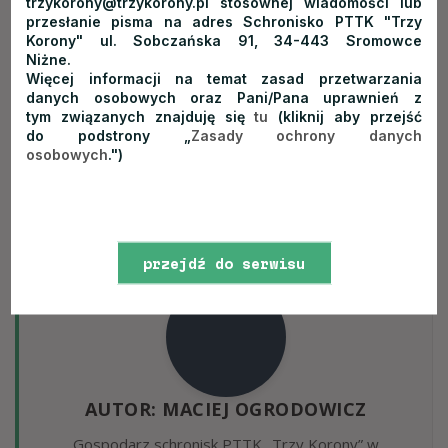
zwiedzić także Pawilon Wystawowy Pienińskiego Parku
trzykorony@trzykorony.pl stosownej wiadomości lub
przesłanie pisma na adres Schronisko PTTK "Trzy
Narodowego, Uzdrowisko Szczawnica, Park Etnograficzny
Korony" ul. Sobczańska 91, 34-443 Sromowce
w Nowym Sączu, Zamek Tropsztyn oraz wdrapać się na
Niżne.
Więcej informacji na temat zasad przetwarzania
drewnianą wieżę widokową w Dąbrówce Szczepanowskiej,
danych osobowych oraz Pani/Pana uprawnień z
miejscowości znajdującej się 20 minut od Tarnowa. Następnie
tym związanych znajduję się
tu
(kliknij aby przejść
pozostają dwie opcje – zakończenie Velo Dunajec i udanie się
do podstrony „
Zasady ochrony danych
osobowych
.")
na nocleg lub dojechanie dalej, na metę w Wietrzychowicach.
przejdź do serwisu
www
AUTOR: MACIEJ OGRODOWICZ
Gospodarz schronisk PTTK „Trzy Korony” w