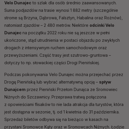
Velo Dunajec
to szlak dla osób średnio zaawansowanych.
Suma podjazdów na trasie wynosi 1 882 metry (szczególnie
strome są Brzyna, Dąbrowa, Falsztyn, Habalina oraz Rożnów),
natomiast zjazdów – 2 480 metrów. Niektóre
odcinki Velo
Dunajec
na początku 2022 roku nie są jeszcze w pełni
ukończone, stąd utrudnienia w postaci objazdu po zwykłych
drogach z intensywnym ruchem samochodowym oraz
przewyższeniami. Część trasy jest szutrowo-gruntowa –
dotyczy to np. słowackiej części Drogi Pienińskiej.
Podczas pokonywania Velo Dunajec można przejechać przez
Drogę Pienińską lub wybrać alternatywną opcję –
spływ
Dunajcem
przez Pieniński Przełom Dunajca ze Sromowiec
Niżnych do Szczawnicy. Przeprawa tratwą połączona
z opowieściami flisaków to nie lada atrakcja dla turystów, która
jest dostępna w sezonie, tj. od 1 kwietnia do 31 października.
Sprzedaż biletów odbywa się na bieżąco w kasach na
przystani Sromowce Kąty oraz w Sromowcach Niżnych. Łodzie