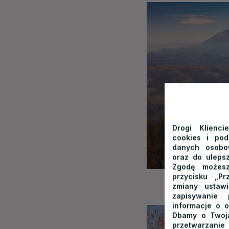
Drogi Klienci
cookies i po
danych osobow
oraz do ulepsz
Zgodę możesz
przycisku „Pr
zmiany ustaw
zapisywanie
informacje o o
Dbamy o Twoją
przetwarzanie