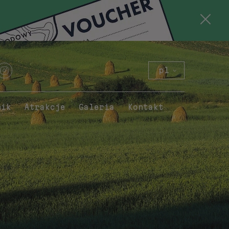
pl
en
de
nik
Atrakcje
Galeria
Kontakt
sk