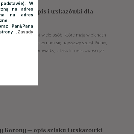
 podstawie). W
iczną na adres
ieninach — opis i wskazówki dla
isma na adres
żne.
raz Pani/Pana
strony „
Zasady
oga z pewnością jest wiele osób, które mają w planach
rto wiedzieć, gdy marzy nam się najwyższy szczyt Pienin,
zne do tego miejsca prowadzą z takich miejscowości jak
y Korony — opis szlaku i wskazówki