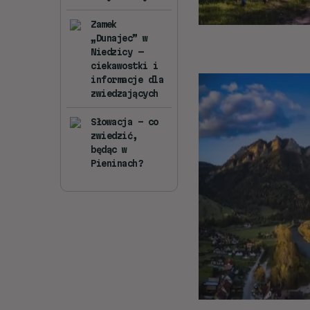
Zamek
„Dunajec” w
Niedzicy —
ciekawostki i
informacje dla
zwiedzających
Słowacja – co
zwiedzić,
będąc w
Pieninach?