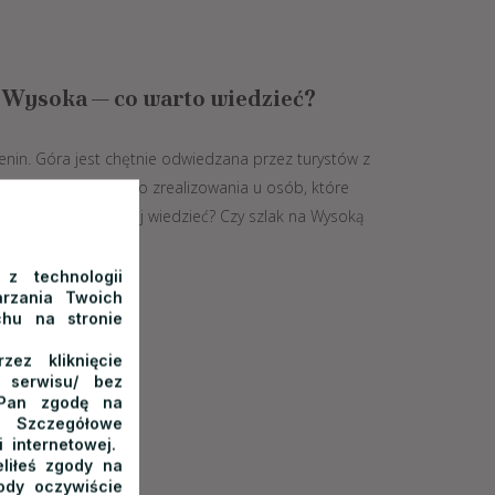
– Wysoka — co warto wiedzieć?
enin. Góra jest chętnie odwiedzana przez turystów z
kże na liście celów do zrealizowania u osób, które
ski. Co warto o niej wiedzieć? Czy szlak na Wysoką
 z technologii
rzania Twoich
chu na stronie
ez kliknięcie
o serwisu/ bez
/Pan zgodę na
 Szczegółowe
 internetowej.
liłeś zgody na
ody oczywiście