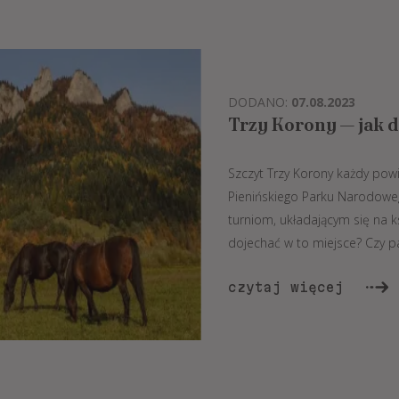
DODANO:
07.08.2023
Trzy Korony — jak 
Szczyt Trzy Korony każdy powi
Pienińskiego Parku Narodowe
turniom, układającym się na ks
dojechać w to miejsce? Czy par
czytaj więcej