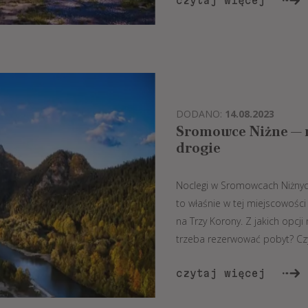
czytaj więcej
DODANO:
14.08.2023
Sromowce Niżne — n
drogie
Noclegi w Sromowcach Niżnych 
to właśnie w tej miejscowości
na Trzy Korony. Z jakich opcj
trzeba rezerwować pobyt? Czy d
czytaj więcej