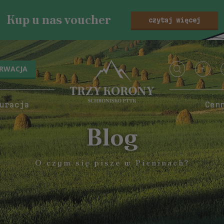
Kup u nas voucher
czytaj więcej
ERWACJA
uracja
Cen
Blog
O czym się pisze w Pieninach?