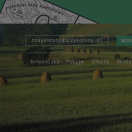
REZ
trzykorony@trzykorony.pl
Schronisko
Pokoje
Oferta
Resta