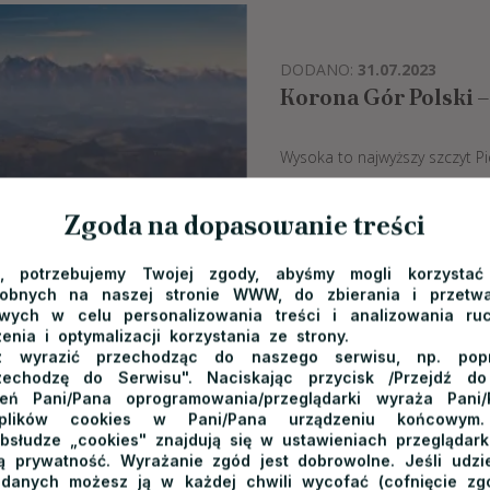
DODANO:
31.07.2023
Korona Gór Polski 
Wysoka to najwyższy szczyt Pi
całego świata, znajduje się ta
planują zdobyć Koronę Gór Pol
Zgoda na dopasowanie treści
przez Wąwóz...
e, potrzebujemy Twojej zgody, abyśmy mogli korzystać
dobnych na naszej stronie WWW, do zbierania i przetwa
czytaj więcej
ych w celu personalizowania treści i analizowania ru
enia i optymalizacji korzystania ze strony.
 wyrazić przechodząc do naszego serwisu, np. poprz
zechodzę do Serwisu". Naciskając przycisk /Przejdź d
ień Pani/Pana oprogramowania/przeglądarki wyraża Pani
 plików cookies w Pani/Pana urządzeniu końcowym.
bsłudze „cookies" znajdują się w ustawieniach przeglądarki
 prywatność. Wyrażanie zgód jest dobrowolne. Jeśli udzie
 danych możesz ją w każdej chwili wycofać (cofnięcie zg