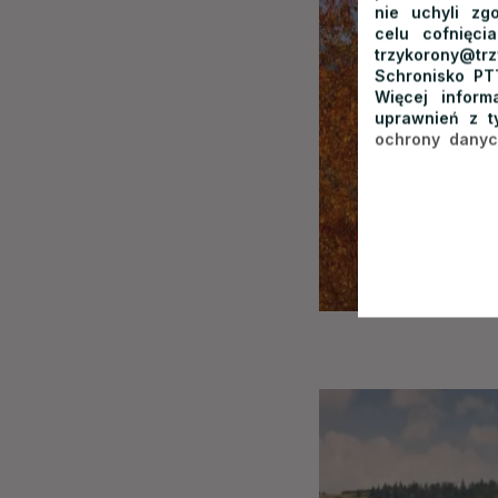
nie uchyli zg
celu cofnięci
trzykorony@t
Schronisko PT
Więcej infor
uprawnień z t
ochrony dany