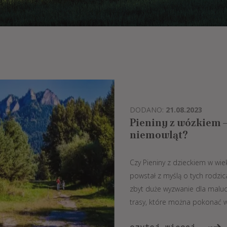
DODANO:
21.08.2023
Pieniny z wózkiem —
niemowląt?
Czy Pieniny z dzieckiem w wi
powstał z myślą o tych rodzica
zbyt duże wyzwanie dla maluc
trasy, które można pokonać w 