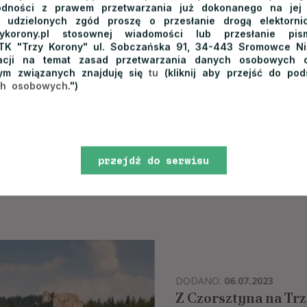
odności z prawem przetwarzania już dokonanego na jej
DODANO:
24.07.2023
a udzielonych zgód proszę o przesłanie drogą elektorn
Szlak na Wysoką w P
rzykorony.pl stosownej wiadomości lub przesłanie p
turystów
TK "Trzy Korony" ul. Sobczańska 91, 34-443 Sromowce Ni
macji na temat zasad przetwarzania danych osobowych o
ym związanych znajduję się
tu
(kliknij aby przejść do pod
Wśród czytelników naszego bl
ch osobowych
.")
tzw. Koronę Gór Polski. Co wa
czyli Wysoka? Szlaki turystyc
Szlachtowa, Jaworki,...
przejdź do serwisu
czytaj więcej
www
DODANO:
06.07.2023
Z Czorsztyna na Trz