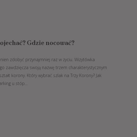
dojechać? Gdzie nocować?
nien zdobyć przynajmniej raz w życiu. Wizytówka
go zawdzięcza swoją nazwę trzem charakterystycznym
ztałt korony. Który wybrać szlak na Trzy Korony? Jak
king u stóp...