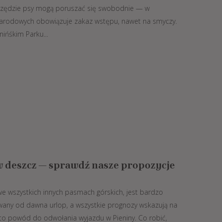
 wszędzie psy mogą poruszać się swobodnie — w
Narodowych obowiązuje zakaz wstępu, nawet na smyczy.
nińśkim Parku...
w deszcz — sprawdź nasze propozycje
we wszystkich innych pasmach górskich, jest bardzo
ny od dawna urlop, a wszystkie prognozy wskazują na
 to powód do odwołania wyjazdu w Pieniny. Co robić,