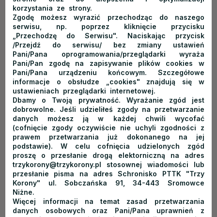
korzystania ze strony.
Zgodę możesz wyrazić przechodząc do naszego
serwisu, np. poprzez kliknięcie przycisku
Obie restauracje umożliwiają organizację przyjęć
„Przechodzę do Serwisu". Naciskając przycisk
/Przejdź do serwisu/ bez zmiany ustawień
okolicznościowych i firmowych, urodzin czy spotkań
Pani/Pana oprogramowania/przeglądarki wyraża
integracyjnych. Na życzenie gości, właściciele mogą również
Pani/Pan zgodę na zapisywanie plików cookies w
zorganizować prawdziwą góralską biesiadę z muzyką na
Pani/Pana urządzeniu końcowym. Szczegółowe
informacje o obsłudze „cookies" znajdują się w
żywo. Warto przemyśleć tą kwestię, jeśli wybieramy się
ustawieniach przeglądarki internetowej.
w Pieniny z okazji urodzin czy organizujemy wspólny wypad
Dbamy o Twoją prywatność. Wyrażanie zgód jest
ze znajomymi.
dobrowolne. Jeśli udzieliłeś zgody na przetwarzanie
danych możesz ją w każdej chwili wycofać
(cofnięcie zgody oczywiście nie uchyli zgodności z
prawem przetwarzania już dokonanego na jej
podstawie). W celu cofnięcia udzielonych zgód
Mamy nadzieję, że nasze porady okażą się cenne, a Wy
proszę o przesłanie drogą elektorniczną na adres
będziecie zadowoleni z serwowanych w tych lokalach
trzykorony@trzykorony.pl stosownej wiadomości lub
przesłanie pisma na adres Schronisko PTTK "Trzy
posiłków. Dopiero planujesz wyjazd w Pieniny? Sprawdź
Korony" ul. Sobczańska 91, 34-443 Sromowce
noclegi w górach
.
Niżne.
Więcej informacji na temat zasad przetwarzania
danych osobowych oraz Pani/Pana uprawnień z