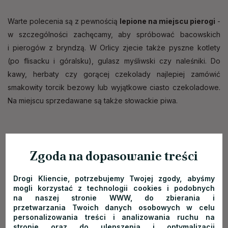
Warte polecenia są z pewnością
lepione na miejscu pierogi
-
w szczególności zachęcamy, aby spróbować bacowskich
i pierogów z bryndzą. W Orlicy zjecie także pyszne kotlety
(po flisacku i góralsku), gulasz myśliwski czy naleśniki. Do
kawy, herbaty czy gorącej czekolady najlepiej zamówić
smakowity torcik bezowy lub wyjątkowe ciasto czekoladowe.
Na miejscu sprzedawane są także słowackie piwa.
Zgoda na dopasowanie treści
Ciasto czekoladowe
Drogi Kliencie, potrzebujemy Twojej zgody, abyśmy
mogli korzystać z technologii cookies i podobnych
na naszej stronie WWW, do zbierania i
przetwarzania Twoich danych osobowych w celu
Więcej informacji o restauracji Orlica:
personalizowania treści i analizowania ruchu na
http://www.orlica.com/schronisko/restauracja
stronie oraz do ulepszenia i optymalizacji