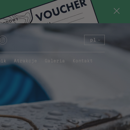
pl
en
de
nik
Atrakcje
Galeria
Kontakt
sk