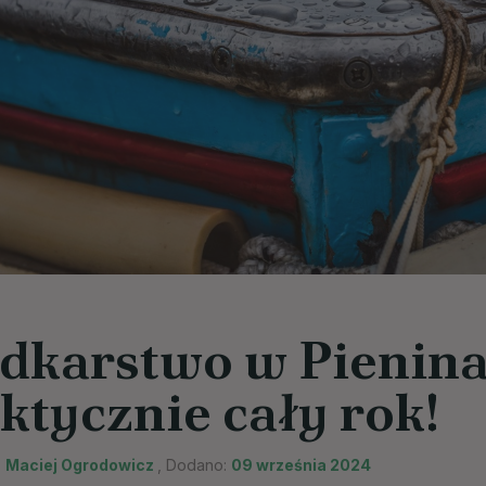
dkarstwo w Pienina
ktycznie cały rok!
:
Maciej Ogrodowicz
, Dodano:
09 września 2024