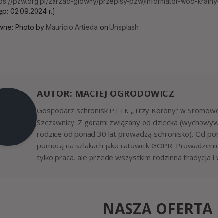
tps://pzw.org.pl/zarzad-glowny/przepisy-pzw/informator-wod-krainy-
ęp: 02.09.2024 r.]
wne: Photo by
Mauricio Artieda
on
Unsplash
AUTOR: MACIEJ OGRODOWICZ
Gospodarz schronisk PTTK „Trzy Korony” w Sromowca
Szczawnicy. Z górami związany od dziecka (wychowywa
rodzice od ponad 30 lat prowadzą schronisko). Od p
pomocą na szlakach jako ratownik GOPR. Prowadzenie 
tylko praca, ale przede wszystkim rodzinna tradycja i 
NASZA OFERTA