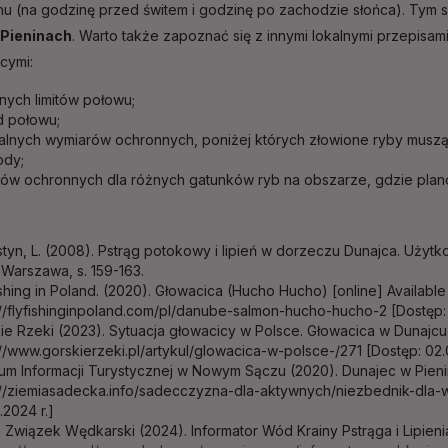
hu (na godzinę przed świtem i godzinę po zachodzie słońca). Tym
 Pieninach
. Warto także zapoznać się z innymi lokalnymi przepisa
ącymi:
nych limitów połowu;
d połowu;
alnych wymiarów ochronnych, poniżej których złowione ryby mus
ody;
ów ochronnych dla różnych gatunków ryb na obszarze, gdzie pla
tyn, L. (2008). Pstrąg potokowy i lipień w dorzeczu Dunajca. Użyt
Warszawa, s. 159-163.
ishing in Poland. (2020). Głowacica (Hucho Hucho) [online] Available 
://flyfishinginpoland.com/pl/danube-salmon-hucho-hucho-2 [Dostęp: 
ie Rzeki (2023). Sytuacja głowacicy w Polsce. Głowacica w Dunajcu [
://www.gorskierzeki.pl/artykul/glowacica-w-polsce-/271 [Dostęp: 02.
um Informacji Turystycznej w Nowym Sączu (2020). Dunajec w Pieninac
://ziemiasadecka.info/sadecczyzna-dla-aktywnych/niezbednik-dla-
.2024 r.]
i Związek Wędkarski (2024). Informator Wód Krainy Pstrąga i Lipienia 