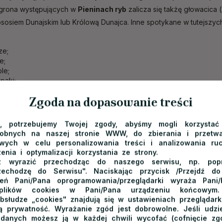
 grona występujących w
Pieninach ryb
zalicza się takżę głowacica (
ososiem Dunajskim lub Królową Dunajca. Inne spotykane w tutejszyc
;
ze;
e;
ble;
paki;
.
Zgoda na dopasowanie treści
rstwo w Pieninach - które me
e, potrzebujemy Twojej zgody, abyśmy mogli korzystać
dzają się tutaj najlepiej?
dobnych na naszej stronie WWW, do zbierania i przetwa
ych w celu personalizowania treści i analizowania ru
o w Pieninach
zainteresuje zarówno wędkarzy preferujących meto
enia i optymalizacji korzystania ze strony.
 wyrazić przechodząc do naszego serwisu, np. poprz
Podczas
łowienia ryb w Pieninach
możemy także spróbować swoich
zechodzę do Serwisu". Naciskając przycisk /Przejdź d
b metodach gruntowych. Na spinning albo sztuczną muchę, w zależn
ień Pani/Pana oprogramowania/przeglądarki wyraża Pani
mi głowacicę, lipienie i pstrągi. Tymczasem klenie i leszcze można
 plików cookies w Pani/Pana urządzeniu końcowym.
bsłudze „cookies" znajdują się w ustawieniach przeglądarki
zon wędkarski w Pieninach trwa praktycznie cały rok - wielbiciel
 prywatność. Wyrażanie zgód jest dobrowolne. Jeśli udzie
ezioro Czorsztyńskie.
 danych możesz ją w każdej chwili wycofać (cofnięcie zg