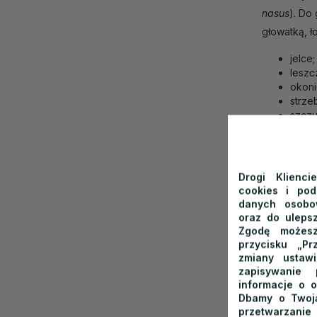
nasus
). Do
głowatką, ł
jelce
leszc
okoni
strze
szczu
ukleje
Wędka
Drogi Klienci
spraw
cookies i po
danych osobow
Wędkarstw
oraz do ulepsz
Zgodę możesz
muchowe. 
przycisku „Pr
z brzegu lu
zmiany ustaw
między inny
zapisywanie
informacje o o
spławik. Se
Dbamy o Twoją
zimą nad J
przetwarzanie