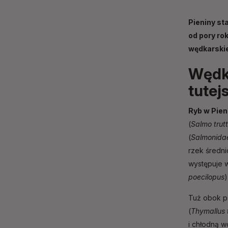
Pieniny st
od pory ro
wędkarskie
Wędka
tutej
Ryb w Pie
(
Salmo trutt
(
Salmonida
rzek średni
występuje 
poecilopus
)
Tuż obok p
(
Thymallus 
i chłodną w