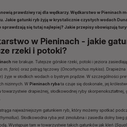
anowią prawdziwy raj dla wędkarzy. Wędkarstwo w Pieninach 
ku. Jakie gatunki ryb żyją w krystalicznie czystych wodach Dun
 sprawdzają się tutaj najlepiej? Jakie przepisy obowiązują t
rstwo w Pieninach - jakie gatun
sze rzeki i potoki?
ninach
nie brakuje. Tutejsze górskie rzeki, potoki i jeziora zasiedl
a m. fario
) oraz pstrąg tęczowy (
Oncorhynchus mykiss
). Drapieżna
e
) żyje w słodkich wodach o bystrym prądzie. W szczególności pref
ch nizinnych. W
Pieninach ryba
ta czuje się doskonale, jej królest
w towarzystwie drapieżnej, słodkowodnej ryby skorpenokształtnej,
.
strąga najważniejszym gatunkiem ryb, który możemy spotkać pod
thymallus
). Słodkowodna ryba jest zimolubna i zasiedla dolny bieg
odą. Występuje tam w towarzystwie takich gatunków jak kleń (
Squal