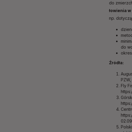
do zmierzc
łowienia w
np. dotycz
dzien
meto
minim
do w
okres
Źródła:
Augus
PZW, 
Fly F
https
Górsk
https
Centr
https
02.09
Polsk