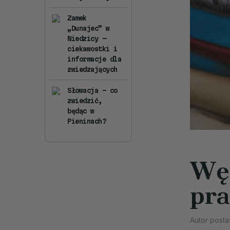
Zamek
„Dunajec” w
Niedzicy —
ciekawostki i
informacje dla
zwiedzających
Słowacja – co
zwiedzić,
będąc w
Pieninach?
Wę
pra
Autor posta