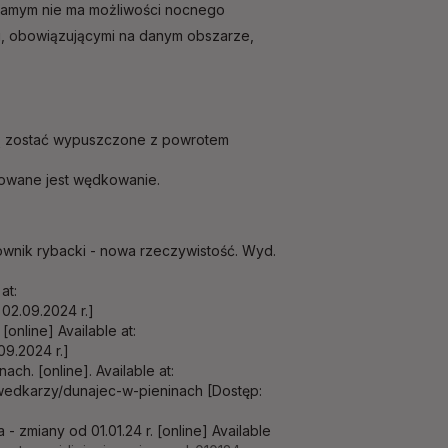
 samym nie ma możliwości nocnego
mi, obowiązującymi na danym obszarze,
zą zostać wypuszczone z powrotem
nowane jest wędkowanie.
kownik rybacki - nowa rzeczywistość. Wyd.
at:
02.09.2024 r.]
online] Available at:
09.2024 r.]
h. [online]. Available at:
wedkarzy/dunajec-w-pieninach [Dostęp:
- zmiany od 01.01.24 r. [online] Available