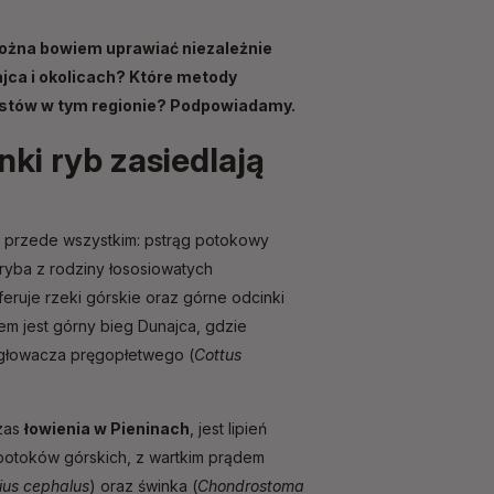
można bowiem uprawiać niezależnie
ajca i okolicach? Które metody
urystów w tym regionie? Podpowiadamy.
ki ryb zasiedlają
ają przede wszystkim: pstrąg potokowy
 ryba z rodziny łososiowatych
eruje rzeki górskie oraz górne odcinki
wem jest górny bieg Dunajca, gdzie
 głowacza pręgopłetwego (
Cottus
czas
łowienia w Pieninach
, jest lipień
 potoków górskich, z wartkim prądem
ius cephalus
) oraz świnka (
Chondrostoma