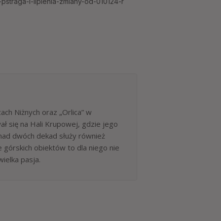
pstraga-i-lipienia-zmiany-od-010124-r
ch Niżnych oraz „Orlica” w
ł się na Hali Krupowej, gdzie jego
onad dwóch dekad służy również
górskich obiektów to dla niego nie
wielka pasja.