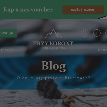
Kup u nas voucher
czytaj więcej
ERWACJA
uracja
Cen
Blog
O czym się pisze w Pieninach?