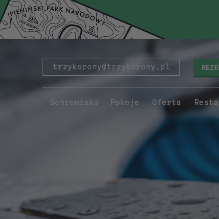
REZ
trzykorony@trzykorony.pl
Schronisko
Pokoje
Oferta
Resta