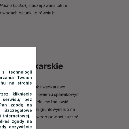
Hucho hucho
), inaczej zwana także
h wodach gatunki to również:
tody wędkarskie
 z technologii
rzania Twoich
chu na stronie
dę spinningową, jak i wędkarstwo
ez kliknięcie
 sił w klasycznym łowieniu spławikowym
o serwisu/ bez
ości od odcinka rzeki, można łowić
/Pan zgodę na
 łowić także metodami gruntowymi lub na
 Szczegółowe
 internetowej.
e wędkarstwa podlodowego powinni zajrzeć
liłeś zgody na
ody oczywiście