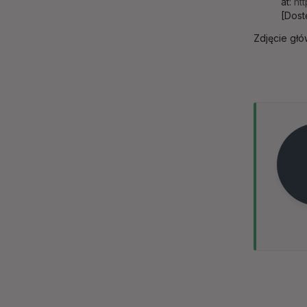
at:
ht
[Dost
Zdjęcie głó