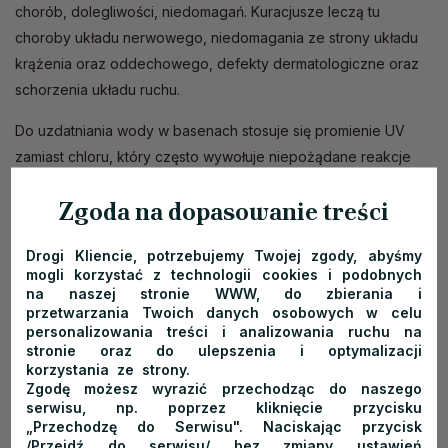
chorób, dolegliwości, niedomagań. Kuracjusze leczą tu
choroby układu nerwowego, niedomagania ze strony układu
krążenia oraz oddechowego, defekty dermatologiczne oraz
schorzenia układu ruchu.
Do uzdatniania wody w basenach stosuje się promienie UV
zamiast chloru, który często wywołuje niepożądane reakcje
alergiczne czy podrażnienia oczu, skóry, śluzówek.
Zgoda na dopasowanie treści
Oprócz basenów w parku zainstalowano ponad 350 różnych
urządzeń – atrakcji wodnych. Są tu jacuzzi, dysze, grzybki,
Drogi Kliencie, potrzebujemy Twojej zgody, abyśmy
mogli korzystać z technologii cookies i podobnych
zjeżdżalnie, wodne place zabaw, urządzenia do kąpieli
na naszej stronie WWW, do zbierania i
perełkowych.
przetwarzania Twoich danych osobowych w celu
personalizowania treści i analizowania ruchu na
Część basenów dedykowana jest wyłącznie dorosłym
– są
stronie oraz do ulepszenia i optymalizacji
korzystania ze strony.
to baseny z barami serwującymi wyśmienite drinki oraz baseny
Zgodę możesz wyrazić przechodząc do naszego
do relaksu w ciszy, bez hałaśliwych gromad dzieci.
serwisu, np. poprzez kliknięcie przycisku
„Przechodzę do Serwisu". Naciskając przycisk
Są także baseny dla dzieci. Najbardziej popularny to Wyspa
/Przejdź do serwisu/ bez zmiany ustawień