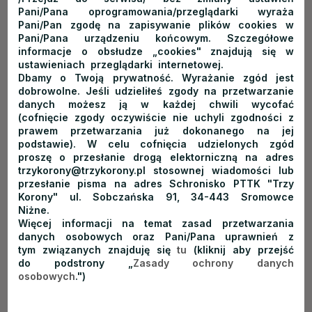
Skarbów – wielki basen z wrakiem pirackiego statku, szalonymi
Pani/Pana oprogramowania/przeglądarki wyraża
Pani/Pan zgodę na zapisywanie plików cookies w
zjeżdżalniami i legwanami w terrarium.
Pani/Pana urządzeniu końcowym. Szczegółowe
informacje o obsłudze „cookies" znajdują się w
ustawieniach przeglądarki internetowej.
Dbamy o Twoją prywatność. Wyrażanie zgód jest
AquaCity Poprad – nie tylko
dobrowolne. Jeśli udzieliłeś zgody na przetwarzanie
danych możesz ją w każdej chwili wycofać
kąpiele
(cofnięcie zgody oczywiście nie uchyli zgodności z
prawem przetwarzania już dokonanego na jej
podstawie). W celu cofnięcia udzielonych zgód
proszę o przesłanie drogą elektorniczną na adres
trzykorony@trzykorony.pl stosownej wiadomości lub
Oprócz basenów park oferuje możliwość uprawiania sportu na
przesłanie pisma na adres Schronisko PTTK "Trzy
boiskach do siatkówki, koszykówki, badmintona. Niedaleko
Korony" ul. Sobczańska 91, 34-443 Sromowce
od Parku Wodnego znajduje się boisko do piłki nożnej oraz
Niżne.
Więcej informacji na temat zasad przetwarzania
stadion zimowy i wielka hala sportowa często wykorzystywana
danych osobowych oraz Pani/Pana uprawnień z
do organizacji wydarzeń artystycznych, głównie koncertów
tym związanych znajduję się
tu
(kliknij aby przejść
muzycznych.
do podstrony „
Zasady ochrony danych
osobowych
.")
Na terenie AquaCity Poprad działa największe w Słowacji
centrum SPA i Wellness. Można tu korzystać z krioterapii,