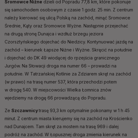
Sromowce Niżne
dzieli od Popradu 77,8 km, które pokonuje
się samochodem osobowym z czasie 1 godz. 25 min. Z centrum
należy kierować się ulicą Polską na zachód, minąć Sromowce
Średnie, Kąty oraz Sromowce Wyżne. Następnie przejechać
na drugą stronę Dunajca i wzdłuż brzegu jeziora
Czorsztyńskiego dojechać do Niedzicy. Kontynuować jazdę na
zachód – kierunek Łapsze Niżne i Wyżne. Skręcić na południe
i dojechać do DK 49 wiodącej do rpzejścia granicznego
Jurgów. Na Słowacji droga ma numer 66 – prowadzi na
południe. W Tatrzańskiej Kotlinie za Zdziarem skręt na zachód
(w prawo) na trasę numer 537, która przechodzi potem
w drogę 540. W miejscowości Wielka Łomnica znów
wjedziemy na drogę 66 prowadzącą do Popradu.
Ze
Szczawnicy
trasę 93,3 km optymalnie pokonamy w 1 h 45
minut. Z centrum miasta kierujemy się na zachód na Krościenko
nad Dunajcem. Tam skręt za mostem na trasę 969 i dalej
podróż na zachód. W Łopusznej droga zmienia kierunek na