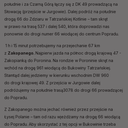
południe i za Czarną Górą łączy się z DK 49 prowadzącą na
Słowację (przejście w Jurgowie). Dalej podróż na południe
drogą 66 do Zdziaru w Tatrzańskiej Kotlinie – tam skręt
w prawo na trasę 537 i dalej 540, która doprowadzi nas
ponownie do drogi numer 66 wiodącej do centrum Popradu.
1 h i 15 minut potrzebujemy na przejechanie 67 km
z
Zakopanego.
Najpierw jazda na północ drogą krajową 47 -
Zakopianką do Poronina. Na rondzie w Poroninie skręt na
wchód na drogę 961 wiodącą do Bukowiny Tatrzańskiej.
Stamtąd dalej jedziemy w kierunku wschodnim DW 960
do drogi krajowej 49. Z przejścia w Jurgowie dalej
podróżujemy na południe trasą3078 do drogi 66 prowadzącej
do Popradu.
Z Zakopanego można jechać również przez przejście na
Łysej Polanie – tam od razu wjeżdżamy na drogę 66 wiodącą
do Popradu. Aby skorzystać z tej opcji w Bukowinie trzeba