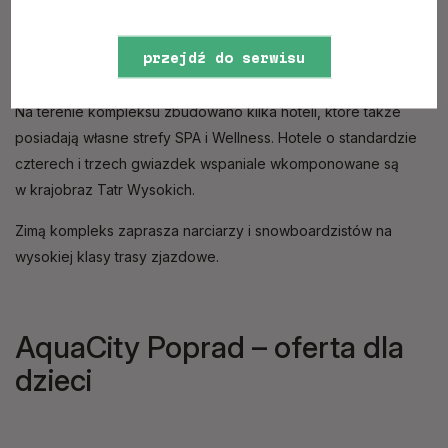
masaży różnego rodzaju, zabiegów upiększających
i zdrowotnych, krioterapii, solarium i wielu innych opcji
przejdź do serwisu
zaliczanych do kategorii Wellness.
www
Na terenie kompleksu zbudowano kilka hoteli, które także
posiadają własne strefy SPA i Wellness. Hotele o standardzie
czterech i trzech gwiazdek wspaniale wkomponowane są
w krajobraz Tatr Wysokich.
Zimą kompleks zaprasza narciarzy i snowboardzistów na
wysokiej klasy trasy zjazdowe.
AquaCity Poprad – oferta dla
dzieci