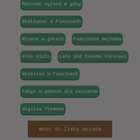
Marcowy wyjazd w góry
Wielkanoc w Pieninach
Wiosna w górach
Pienińska majówka
Boże ciało
Lato pod trzema koronami
Wrzesień w Pieninach
Pobyt w górach dla seniorów
Wigilia firmowa
wróć do listy wpisów