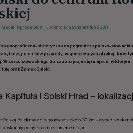
skiej
:
Maciej Ogrodowicz
, Dodano:
12 października 2020
aina geograficzno-historyczna na pograniczu polsko-słowack
zabytków, pomników przyrody, współczesnych atrakcji turyst
j. W sercu słowackiego Spiszu znajduje się miejsce, w który
itułę oraz Zamek Spiski.
 Kapituła i Spiski Hrad – lokalizac
 z Polską dzieli nas od tego miejsca około 80 km – wypad weeken
o doskonały pomysł na urozmaicenie urlopu.