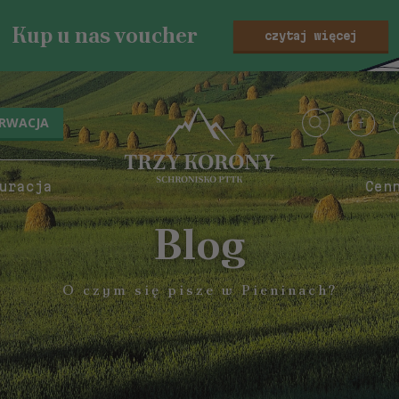
Kup u nas voucher
czytaj więcej
ERWACJA
uracja
Cen
Blog
O czym się pisze w Pieninach?