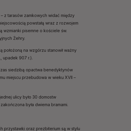
o – z tarasów zamkowych widać między
 miejscowością powstałą wraz z rozwojem
ą wzmianki pisemne o kościele św.
yjnych Żehry.
sadą położoną na wzgórzu stanowił ważny
, upadek 907 r.).
wówczas siedzibą opactwa benedyktynów
 temu miejscu przebudowa w wieku XVII –
 jednej ulicy było 30 domostw
a zakończona była dwiema bramami.
 przystawki oraz prezbiterium są w stylu