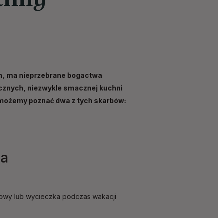
im, ma nieprzebrane bogactwa
ycznych, niezwykle smacznej kuchni
m możemy poznać dwa z tych skarbów:
ja
dowy lub wycieczka podczas wakacji