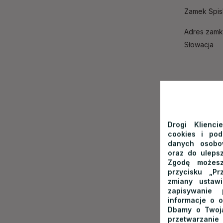
Zamek Spisk
Adres zamku
Słowacja
Spisk
Drogi Klienci
Ze
Sromow
cookies i po
danych osobow
Ze Sromowi
oraz do ulepsz
Zgodę możesz
linią grani
przycisku „Pr
do Tatrzańs
zmiany ustaw
na drogę 66
zapisywanie
informacje o o
Zamek Spisk
Dbamy o Twoją
przetwarzanie
Od
Nowego