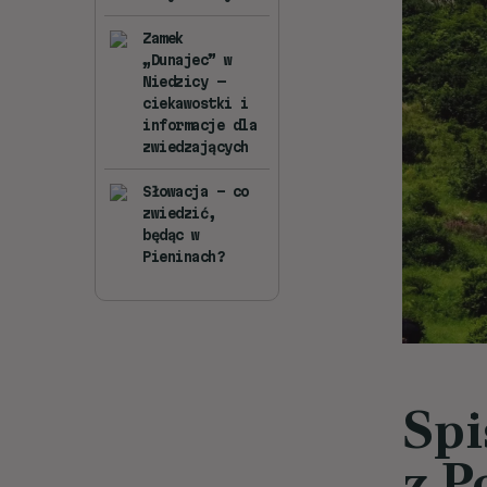
Zamek
„Dunajec” w
Niedzicy —
ciekawostki i
informacje dla
zwiedzających
Słowacja – co
zwiedzić,
będąc w
Pieninach?
Spi
z P