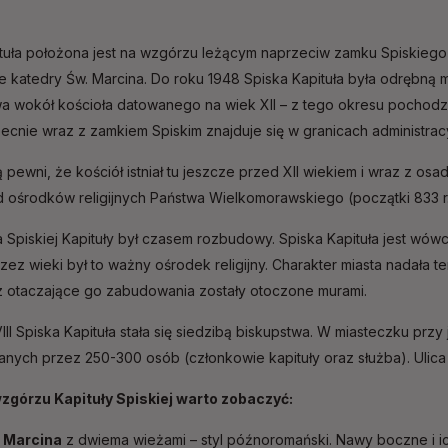
ituła położona jest na wzgórzu leżącym naprzeciw zamku Spiskieg
e katedry Św. Marcina. Do roku 1948 Spiska Kapituła była odrębną
a wokół kościoła datowanego na wiek XII – z tego okresu pochodz
ecnie wraz z zamkiem Spiskim znajduje się w granicach administrac
ą pewni, że kościół istniał tu jeszcze przed XII wiekiem i wraz z o
 ośrodków religijnych Państwa Wielkomorawskiego (początki 833 r.
la Spiskiej Kapituły był czasem rozbudowy. Spiska Kapituła jest 
 Przez wieki był to ważny ośrodek religijny. Charakter miasta nadała
az otaczające go zabudowania zostały otoczone murami.
II Spiska Kapituła stała się siedzibą biskupstwa. W miasteczku przy
anych przez 250-300 osób (członkowie kapituły oraz służba). Ulic
zgórzu Kapituły Spiskiej warto zobaczyć:
. Marcina
z dwiema wieżami – styl późnoromański. Nawy boczne i ich