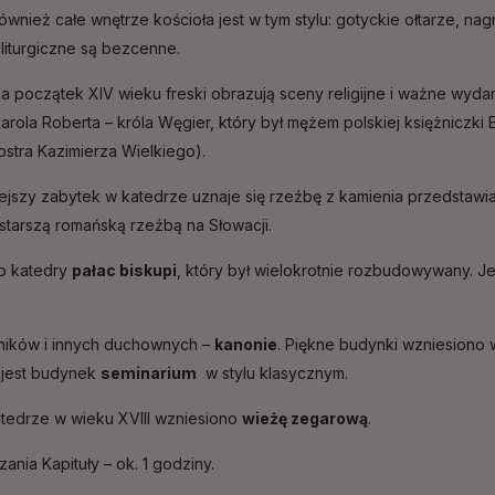
ównież całe wnętrze kościoła jest w tym stylu: gotyckie ołtarze, nag
liturgiczne są bezcenne.
 początek XIV wieku freski obrazują sceny religijne i ważne wydar
arola Roberta – króla Węgier, który był mężem polskiej księżniczki
iostra Kazimierza Wielkiego).
ejszy zabytek w katedrze uznaje się rzeźbę z kamienia przedstawia
jstarszą romańską rzeźbą na Słowacji.
do katedry
pałac biskupi
, który był wielokrotnie rozbudowywany. J
ików i innych duchownych –
kanonie
. Piękne budynki wzniesiono
 jest budynek
seminarium
w stylu klasycznym.
atedrze w wieku XVIII wzniesiono
wieżę zegarową
.
ania Kapituły – ok. 1 godziny.