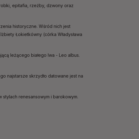
robki, epitafia, rzeźby, dzwony oraz
zenia historyczne. Wśród nich jest
 Elżbiety Łokietkówny (córka Władysława
jącą leżącego białego lwa - Leo albus.
ego najstarsze skrzydło datowane jest na
 w stylach renesansowym i barokowym.