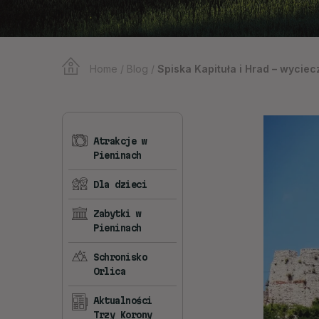
Home
/
Blog
/
Spiska Kapituła i Hrad – wyciecz
Atrakcje w
Pieninach
Dla dzieci
Zabytki w
Pieninach
Schronisko
Orlica
Aktualności
Trzy Korony