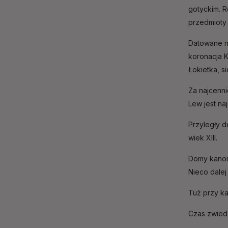
gotyckim. R
przedmioty 
Datowane na
koronacja K
Łokietka, s
Za najcenni
Lew jest na
Przyległy 
wiek XIII.
Domy kanon
Nieco dalej
Tuż przy k
Czas zwiedz