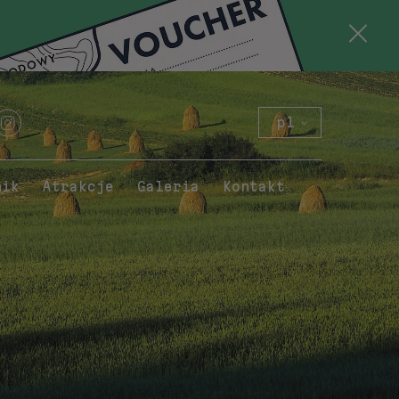
pl
en
de
nik
Atrakcje
Galeria
Kontakt
sk