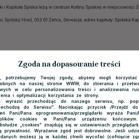
i i Kapituła Spiska leżą w centrum Kotliny Spiskiej w miejscowości Ż
: Spišský Hrad, 053 61 Żehra, Słowacja; adres kapituły: Spišská Ka
a Kapituła i Zamek Spiski - Spišsk
Zgoda na dopasowanie treści
e, potrzebujemy Twojej zgody, abyśmy mogli korzystać
iec Niżnych
do zamku Spiskiego dzieli nas 114 km (czas podróży ok
dobnych na naszej stronie WWW, do zbierania i przetwa
ych w celu personalizowania treści i analizowania ru
ec jedziemy na zachód przez Niedzicę i Łapsze do DK 49, którą do
enia i optymalizacji korzystania ze strony.
 wyrazić przechodząc do naszego serwisu, np. poprz
cy kierujemy się na południe trasą 66 do Tatrzańskiej Kotliny, gdzi
zechodzę do Serwisu". Naciskając przycisk /Przejdź d
kiej Łomnicy. Tam wybieramy trasę 540 wiodącą na południe do Wi
ień Pani/Pana oprogramowania/przeglądarki wyraża Pani
. Na obwodnicy Popradu zjeżdżamy na trasę E50. Po 42 km dotrzemy
 plików cookies w Pani/Pana urządzeniu końcowym.
bsłudze „cookies" znajdują się w ustawieniach przeglądarki
i.
 prywatność. Wyrażanie zgód jest dobrowolne. Jeśli udzie
 danych możesz ją w każdej chwili wycofać (cofnięcie zg
 Sącza
dzieli nas niecałe 100 km, które optymalnie można przejech