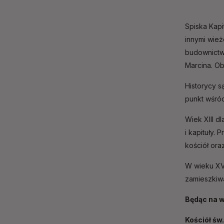
Spiska Kap
innymi wież
budownictw
Marcina. Ob
Historycy s
punkt wśród
Wiek XIII d
i kapituły.
kościół or
W wieku XVI
zamieszkiw
Będąc na w
Kościół św