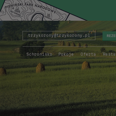
REZ
trzykorony@trzykorony.pl
Schronisko
Pokoje
Oferta
Resta