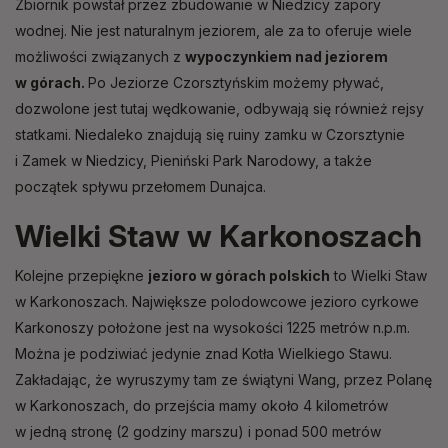
Zbiornik powstał przez zbudowanie w Niedzicy zapory
wodnej. Nie jest naturalnym jeziorem, ale za to oferuje wiele
możliwości związanych z
wypoczynkiem nad jeziorem
w górach.
Po Jeziorze Czorsztyńskim możemy pływać,
dozwolone jest tutaj wędkowanie, odbywają się również rejsy
statkami. Niedaleko znajdują się ruiny zamku w Czorsztynie
i Zamek w Niedzicy, Pieniński Park Narodowy, a także
początek spływu przełomem Dunajca.
Wielki Staw w Karkonoszach
Kolejne przepiękne
jezioro w górach polskich
to Wielki Staw
w Karkonoszach. Największe polodowcowe jezioro cyrkowe
Karkonoszy położone jest na wysokości 1225 metrów n.p.m.
Można je podziwiać jedynie znad Kotła Wielkiego Stawu.
Zakładając, że wyruszymy tam ze świątyni Wang, przez Polanę
w Karkonoszach, do przejścia mamy około 4 kilometrów
w jedną stronę (2 godziny marszu) i ponad 500 metrów