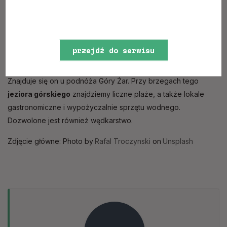
Jezioro Międzybrodzkie
w Beskidach
Zestawienie najpiękniejszych
jezior w górach polskich
przejdź do serwisu
zamyka Jezioro Międzybrodzkie. Zbiornik zaporowy
utworzono, podobnie jak Jezioro Żywieckie, na rzece Sole.
www
Znajduje się on u podnóża Góry Żar. Przy brzegach tego
jeziora górskiego
znajdziemy liczne plaże, a także lokale
gastronomiczne i wypożyczalnie sprzętu wodnego.
Dozwolone jest również wędkarstwo.
Zdjęcie główne: Photo by
Rafal Troczynski
on
Unsplash