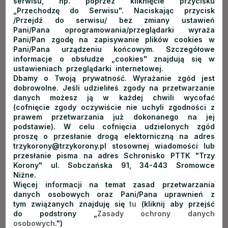
serwisu, np. poprzez kliknięcie przycisku
„Przechodzę do Serwisu". Naciskając przycisk
z pobliskich szlaków turystycznych, np. na Wielką Sowę,
/Przejdź do serwisu/ bez zmiany ustawień
Kalenicę lub Górę Parkową.
Pani/Pana oprogramowania/przeglądarki wyraża
Pani/Pan zgodę na zapisywanie plików cookies w
Jezioro Rożnowskie
Pani/Pana urządzeniu końcowym. Szczegółowe
informacje o obsłudze „cookies" znajdują się w
w Beskidach
ustawieniach przeglądarki internetowej.
Dbamy o Twoją prywatność. Wyrażanie zgód jest
dobrowolne. Jeśli udzieliłeś zgody na przetwarzanie
Udane
wczasy nad jeziorem w górach
spędzimy
danych możesz ją w każdej chwili wycofać
w Beskidach, a konkretnie, nad Jeziorem Rożnowskim.
(cofnięcie zgody oczywiście nie uchyli zgodności z
Zbiornik zaporowy powstały w wyniku spiętrzenia Dunajca
prawem przetwarzania już dokonanego na jej
podstawie). W celu cofnięcia udzielonych zgód
położony jest na terenie powiatu nowosądeckiego, pomiędzy
proszę o przesłanie drogą elektorniczną na adres
Kurowem i Rożnowem. Nie brakuje tutaj plaż, można pływać na
trzykorony@trzykorony.pl stosownej wiadomości lub
całym jego obszarze
jeziora górskiego
, dozwolone jest
przesłanie pisma na adres Schronisko PTTK "Trzy
Korony" ul. Sobczańska 91, 34-443 Sromowce
również wędkowanie i żeglarstwo. Z ciekawostek warto
Niżne.
wspomnieć, że na Jeziorze Rożnowskim znajduje się tzw.
Więcej informacji na temat zasad przetwarzania
danych osobowych oraz Pani/Pana uprawnień z
Małpia Wyspa - jest to obszar szczególnej ochrony krajobrazu
tym związanych znajduję się
tu
(kliknij aby przejść
i dom dla ponad 160 różnych gatunków ptaków.
do podstrony „
Zasady ochrony danych
osobowych
.")