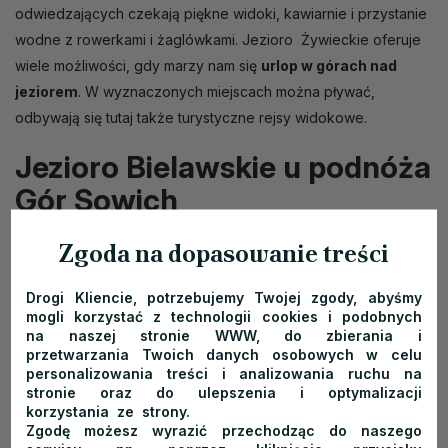
odwiedzających czekają piękne widoki, kawiarnie i przystanie
wodne z rowerkami i żaglówkami. Jezioro Żywieckie oferuje
wiele możliwości, gdy marzy nam się
urlop w górach nad
jeziorem
. W wyznaczonych miejscach można pływać,
odbywają się tutaj także turystyczne rejsy widokowe.
Jezioro Bielawskie u podnóża
Gór Sowich
Kolejne piękne
miejsce w górach z jeziorem
, nazywane
Zgoda na dopasowanie treści
polskim Como lub Zalewem Sudety, to Jezioro Bielawskie.
Sztuczny zbiornik znajduje się w województwie dolnośląskim,
Drogi Kliencie, potrzebujemy Twojej zgody, abyśmy
mogli korzystać z technologii cookies i podobnych
na obrzeżach miejscowości Bielawa. Zarządza nim Ośrodek
na naszej stronie WWW, do zbierania i
Sportu i Rekreacji w Bielawie. Na odwiedzających czekają:
przetwarzania Twoich danych osobowych w celu
ośrodek wypoczynkowy, pole kempingowe, basen, plaża,
personalizowania treści i analizowania ruchu na
stronie oraz do ulepszenia i optymalizacji
wypożyczalnia sprzętu wodnego, wakepark, boisko sportowe
korzystania ze strony.
i liczne lokale gastronomiczne. A jeśli szukamy alternatyw dla
Zgodę możesz wyrazić przechodząc do naszego
kąpieli w jeziorze górskim, możemy wybrać się na jeden