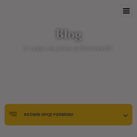
Blog
O czym się pisze w Pieninach?
ROZWIŃ OPCJE PODMENU