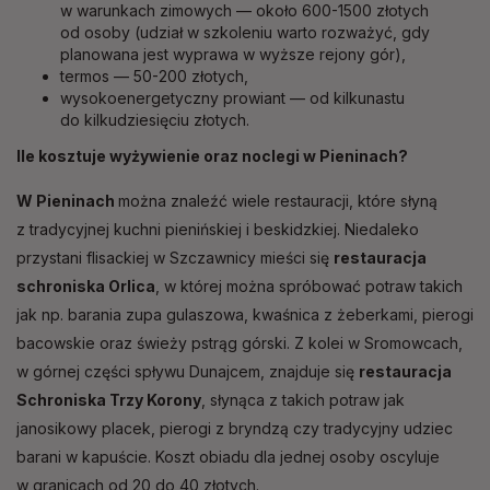
w warunkach zimowych — około 600-1500 złotych
od osoby (udział w szkoleniu warto rozważyć, gdy
planowana jest wyprawa w wyższe rejony gór),
termos — 50-200 złotych,
wysokoenergetyczny prowiant — od kilkunastu
do kilkudziesięciu złotych.
Ile kosztuje wyżywienie oraz noclegi w Pieninach?
W Pieninach
można znaleźć wiele restauracji, które słyną
z tradycyjnej kuchni pienińskiej i beskidzkiej. Niedaleko
przystani flisackiej w Szczawnicy mieści się
restauracja
schroniska Orlica
, w której można spróbować potraw takich
jak np. barania zupa gulaszowa, kwaśnica z żeberkami, pierogi
bacowskie oraz świeży pstrąg górski. Z kolei w Sromowcach,
w górnej części spływu Dunajcem, znajduje się
restauracja
Schroniska Trzy Korony
, słynąca z takich potraw jak
janosikowy placek, pierogi z bryndzą czy tradycyjny udziec
barani w kapuście. Koszt obiadu dla jednej osoby oscyluje
w granicach od 20 do 40 złotych.