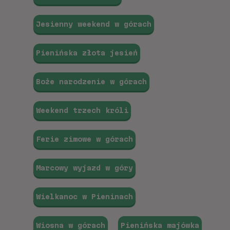
Jesienny weekend w górach
Pienińska złota jesień
Boże narodzenie w górach
Weekend trzech króli
Ferie zimowe w górach
Marcowy wyjazd w góry
Wielkanoc w Pieninach
Wiosna w górach
Pienińska majówka