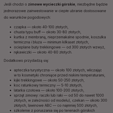
Jeśli chodzi o
zimowe wycieczki górskie
, niezbędne będzie
jednorazowe zainwestowanie w ciepłe ubranie dostosowane
do warunków pogodowych:
czapka — około 40-100 złotych,
chusta typu buff — około 30-80 złotych,
kurtka z membraną, nieprzemakalne spodnie, koszulka
termiczna i bluza — minimum kilkaset złotych,
ocieplane buty trekkingowe — od 300 złotych wzwyż,
rękawiczki — około 40-80 złotych.
Dodatkowo przydadzą się:
apteczka turystyczna — około 100 złotych, wliczając
w to kosmetyki chroniące przed niskimi temperaturami,
kijki trekkingowe — około 50-250 złotych,
koc ratunkowy termiczny — 5-10 złotych,
latarka czołowa — około 100-200 złotych,
sprzęt zimowy: raczki lub raki — od 50 do nawet 1000
złotych, w zależności od modelu), czekan — około 300
złotych, lawinowe ABC — co najmniej 500 złotych,
szkolenie z poruszania się po terenach górskich