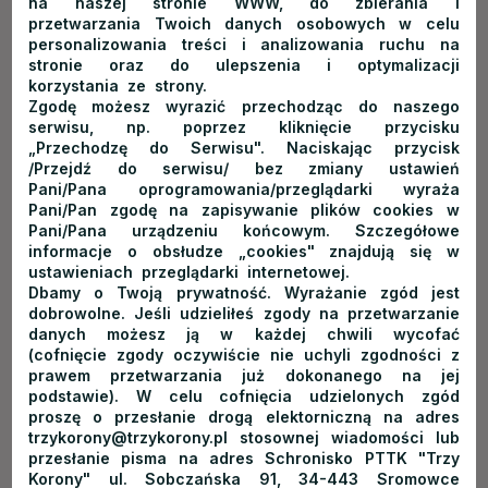
na naszej stronie WWW, do zbierania i
przetwarzania Twoich danych osobowych w celu
omówionych wyżej podstawowych wydatków — obejmują
personalizowania treści i analizowania ruchu na
również
atrakcje w Pieninach
. Niektóre z nich są biletowane,
stronie oraz do ulepszenia i optymalizacji
płatne jest także parkowanie w ich pobliżu. Oto przykładowe
korzystania ze strony.
Zgodę możesz wyrazić przechodząc do naszego
ceny:
serwisu, np. poprzez kliknięcie przycisku
„Przechodzę do Serwisu". Naciskając przycisk
Dworek Tetmajerów w Łopusznej: 6,00 zł — bilet
/Przejdź do serwisu/ bez zmiany ustawień
normalny, 4,50 zł — bilet ulgowy,
Pani/Pana oprogramowania/przeglądarki wyraża
galeria widokowa na szczycie Trzech Koron/Sokolicy (w
Pani/Pan zgodę na zapisywanie plików cookies w
sezonie): 6,00 zł — bilet normalny, 3,00 zł — bilet
Pani/Pana urządzeniu końcowym. Szczegółowe
ulgowy; bilet zakupiony na Trzech Koronach jest ważny
informacje o obsłudze „cookies" znajdują się w
w tym samym dniu na Sokolicy (i odwrotnie),
ustawieniach przeglądarki internetowej.
karnet narciarski, np. w Czorsztyn-Ski Resort —
Dbamy o Twoją prywatność. Wyrażanie zgód jest
od 110,00 zł,
dobrowolne. Jeśli udzieliłeś zgody na przetwarzanie
ruiny Zamku Czorsztyn: 8,00 zł — bilet normalny, 4,00 zł
danych możesz ją w każdej chwili wycofać
— bilet ulgowy,
(cofnięcie zgody oczywiście nie uchyli zgodności z
spływ Dunajcem z flisakami — około 50-80 złotych (w
prawem przetwarzania już dokonanego na jej
zależności od wieku pasażera),
podstawie). W celu cofnięcia udzielonych zgód
spływ kajakowy — około 50-70 zł od osoby,
proszę o przesłanie drogą elektorniczną na adres
zjazd torem saneczkowym w Kluszkowcach — 5 zł,
trzykorony@trzykorony.pl stosownej wiadomości lub
zwiedzanie Czerwonego Klasztoru — 3,00 euro — bilet
przesłanie pisma na adres Schronisko PTTK "Trzy
Korony" ul. Sobczańska 91, 34-443 Sromowce
normalny, 1,00 euro — bilet ulgowy,