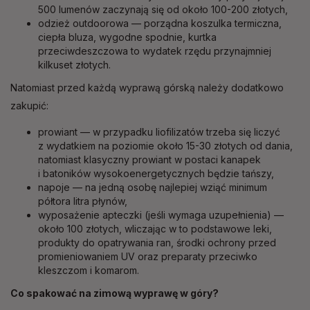
500 lumenów zaczynają się od około 100-200 złotych,
odzież outdoorowa — porządna koszulka termiczna,
ciepła bluza, wygodne spodnie, kurtka
przeciwdeszczowa to wydatek rzędu przynajmniej
kilkuset złotych.
Natomiast przed każdą wyprawą górską należy dodatkowo
zakupić:
prowiant — w przypadku liofilizatów trzeba się liczyć
z wydatkiem na poziomie około 15-30 złotych od dania,
natomiast klasyczny prowiant w postaci kanapek
i batoników wysokoenergetycznych będzie tańszy,
napoje — na jedną osobę najlepiej wziąć minimum
półtora litra płynów,
wyposażenie apteczki (jeśli wymaga uzupełnienia) —
około 100 złotych, wliczając w to podstawowe leki,
produkty do opatrywania ran, środki ochrony przed
promieniowaniem UV oraz preparaty przeciwko
kleszczom i komarom.
Co spakować na zimową wyprawę w góry?