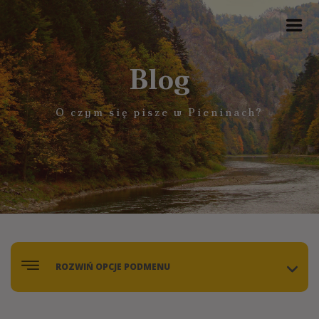
Blog
O czym się pisze w Pieninach?
ROZWIŃ OPCJE PODMENU