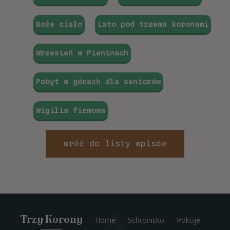
Boże ciało
Lato pod trzema koronami
Wrzesień w Pieninach
Pobyt w górach dla seniorów
Wigilia firmowa
wróć do listy wpisów
Trzy Korony
Home
Schronisko
Pokoje