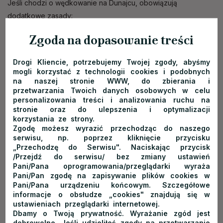
Jeśli chodzi o wędkowanie na Dunajcu, obowiązują
dodatkowe zasady:
połów ryb na wodach górskich odbywa się tylko na
Zgoda na dopasowanie treści
jedną wędkę;
łowić można od świtu do zmierzchu (na godzinę przed
Drogi Kliencie, potrzebujemy Twojej zgody, abyśmy
świtem i godzinę po zachodzie słońca);
mogli korzystać z technologii cookies i podobnych
łowić można wyłącznie na przynęty sztuczne i roślinne.
na naszej stronie WWW, do zbierania i
przetwarzania Twoich danych osobowych w celu
Więcej informacji na temat regulacji związanych z łowieniem
personalizowania treści i analizowania ruchu na
w Pieninach można znaleźć w zakładce PZW Nowy Sącz, na
stronie oraz do ulepszenia i optymalizacji
stronie:
https://krainapstraga.pl/lowiska/pzw-nowy-
korzystania ze strony.
Zgodę możesz wyrazić przechodząc do naszego
sacz/dunajec-rzeka
.
serwisu, np. poprzez kliknięcie przycisku
„Przechodzę do Serwisu". Naciskając przycisk
Najlepsze techniki połowu na
/Przejdź do serwisu/ bez zmiany ustawień
Pani/Pana oprogramowania/przeglądarki wyraża
górskiej rzece i jeziorze
Pani/Pan zgodę na zapisywanie plików cookies w
Pani/Pana urządzeniu końcowym. Szczegółowe
Wiemy już, gdzie na ryby w Pieninach warto się udać.
informacje o obsłudze „cookies" znajdują się w
Pozostaje pytanie: jak łowić, by zwiększyć swoje szanse na
ustawieniach przeglądarki internetowej.
Dbamy o Twoją prywatność. Wyrażanie zgód jest
udany połów? Odpowiednia technika zależy przede wszystkim
dobrowolne. Jeśli udzieliłeś zgody na przetwarzanie