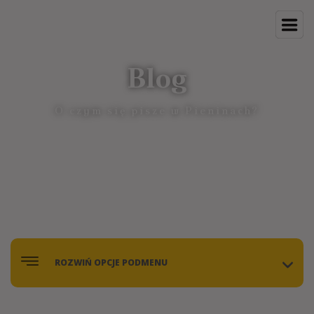
Blog
O czym się pisze w Pieninach?
ROZWIŃ OPCJE PODMENU