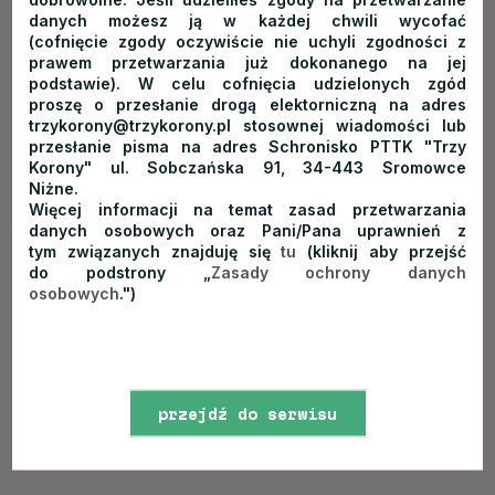
od rodzaju łowiska. Inne metody sprawdzą się na rwącym,
danych możesz ją w każdej chwili wycofać
(cofnięcie zgody oczywiście nie uchyli zgodności z
górskim Dunajcu, a inne na spokojniejszych wodach Jeziora
prawem przetwarzania już dokonanego na jej
Czorsztyńskiego.
podstawie). W celu cofnięcia udzielonych zgód
proszę o przesłanie drogą elektorniczną na adres
Najpopularniejsza i najbardziej widowiskowa technika
trzykorony@trzykorony.pl stosownej wiadomości lub
połowu na Dunajcu to metoda na muchę.
Ten rodzaj
przesłanie pisma na adres Schronisko PTTK "Trzy
Korony" ul. Sobczańska 91, 34-443 Sromowce
wędkarstwa wykorzystuje własnoręcznie wykonane, sztuczne
Niżne.
przynęty, imitujące owady w różnych stadiach rozwoju.
Więcej informacji na temat zasad przetwarzania
danych osobowych oraz Pani/Pana uprawnień z
Tymczasem miłośnicy bardziej dynamicznego łowienia zwykle
tym związanych znajduję się
tu
(kliknij aby przejść
wybierają spinning - naprzemienne zarzucanie i zwijanie na
do podstrony „
Zasady ochrony danych
kołowrotku sztucznej przynęty (np. woblera). Jeśli chodzi
osobowych
.")
o Jezioro Czorsztyńskie, tutaj pole manewru jest znacznie
szersze, ponieważ łowić można zarówno z brzegu, jak i z
łodzi (np. na spławik).
przejdź do serwisu
Zdjęcie główne:
John Cameron
on
Unsplash
www