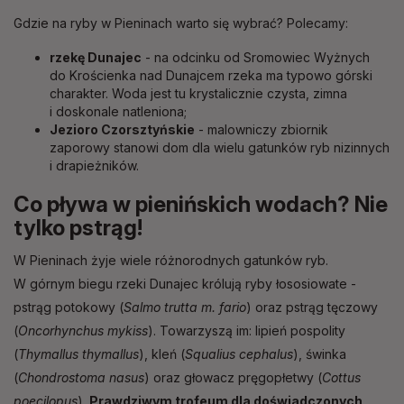
Gdzie na ryby w Pieninach warto się wybrać? Polecamy:
rzekę Dunajec
- na odcinku od Sromowiec Wyżnych
do Krościenka nad Dunajcem rzeka ma typowo górski
charakter. Woda jest tu krystalicznie czysta, zimna
i doskonale natleniona;
Jezioro Czorsztyńskie
- malowniczy zbiornik
zaporowy stanowi dom dla wielu gatunków ryb nizinnych
i drapieżników.
Co pływa w pienińskich wodach? Nie
tylko pstrąg!
W Pieninach żyje wiele różnorodnych gatunków ryb.
W górnym biegu rzeki Dunajec królują ryby łososiowate -
pstrąg potokowy (
Salmo trutta m. fario
) oraz pstrąg tęczowy
(
Oncorhynchus mykiss
). Towarzyszą im: lipień pospolity
(
Thymallus thymallus
), kleń (
Squalius cephalus
), świnka
(
Chondrostoma nasus
) oraz głowacz pręgopłetwy (
Cottus
poecilopus
).
Prawdziwym trofeum dla doświadczonych