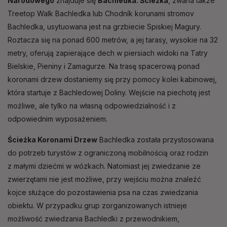
Narodowego
znajduje się
Bachledka. Ścieżka
, zwana także
Treetop Walk Bachledka lub Chodník korunami stromov
Bachledka, usytuowana jest na grzbiecie Spiskiej Magury.
Roztacza się na ponad 600 metrów, a jej tarasy, wysokie na 32
metry, oferują zapierające dech w piersiach widoki na Tatry
Bielskie, Pieniny i Zamagurze. Na trasę spacerową ponad
koronami drzew dostaniemy się przy pomocy kolei kabinowej,
która startuje z Bachledowej Doliny. Wejście na piechotę jest
możliwe, ale tylko na własną odpowiedzialność i z
odpowiednim wyposażeniem.
Ścieżka Koronami Drzew
Bachledka została przystosowana
do potrzeb turystów z ograniczoną mobilnością oraz rodzin
z małymi dziećmi w wózkach. Natomiast jej zwiedzanie ze
zwierzętami nie jest możliwe, przy wejściu można znaleźć
kojce służące do pozostawienia psa na czas zwiedzania
obiektu. W przypadku grup zorganizowanych istnieje
możliwość zwiedzania Bachledki z przewodnikiem,