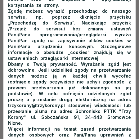
korzystania ze strony.
Sprawdź też:
Brama w Gorce — nowa atrakcja blisko Pienin
Zgodę możesz wyrazić przechodząc do naszego
serwisu, np. poprzez kliknięcie przycisku
Pieniński Park Narodowy -
„Przechodzę do Serwisu". Naciskając przycisk
/Przejdź do serwisu/ bez zmiany ustawień
gdzie jeszcze znajdziemy
Pani/Pana oprogramowania/przeglądarki wyraża
piękne punkty widokowe?
Pani/Pan zgodę na zapisywanie plików cookies w
Pani/Pana urządzeniu końcowym. Szczegółowe
informacje o obsłudze „cookies" znajdują się w
W samym
Pienińskim Parku Narodowym
nie ma co prawda
ustawieniach przeglądarki internetowej.
ścieżki ponad koronami drzew.
Pieniny słyną jednak
Dbamy o Twoją prywatność. Wyrażanie zgód jest
dobrowolne. Jeśli udzieliłeś zgody na przetwarzanie
z atrakcyjnych punktów widokowych, z których także można
danych możesz ją w każdej chwili wycofać
podziwiać inne pasma górskie, doliny oraz przełomy rzek
(cofnięcie zgody oczywiście nie uchyli zgodności z
prawem przetwarzania już dokonanego na jej
z dużej wysokości. Mowa tutaj np. o tarasach widokowych,
podstawie). W celu cofnięcia udzielonych zgód
które znajdują się na Sokolicy czy też Trzech Koronach czy
proszę o przesłanie drogą elektorniczną na adres
też wspaniałej, widokowej Przełęczy Szopka.
trzykorony@trzykorony.pl stosownej wiadomości lub
przesłanie pisma na adres Schronisko PTTK "Trzy
Do każdego z tych miejsc dostaniemy się ze schroniska PTTK
Korony" ul. Sobczańska 91, 34-443 Sromowce
Niżne.
Trzy Korony:
Więcej informacji na temat zasad przetwarzania
danych osobowych oraz Pani/Pana uprawnień z
Przełęcz Szopka wznosi się na wysokość 779 metrów