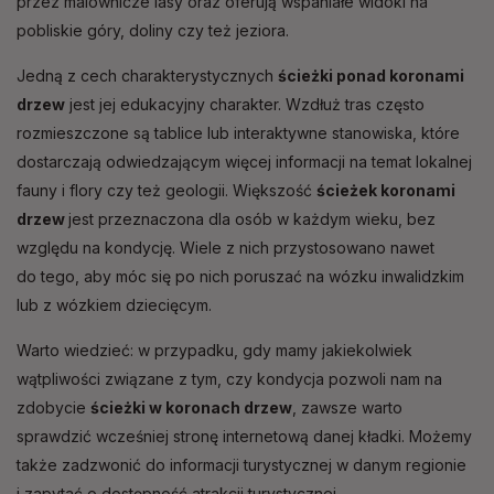
przez malownicze lasy oraz oferują wspaniałe widoki na
pobliskie góry, doliny czy też jeziora.
Jedną z cech charakterystycznych
ścieżki ponad koronami
drzew
jest jej edukacyjny charakter. Wzdłuż tras często
rozmieszczone są tablice lub interaktywne stanowiska, które
dostarczają odwiedzającym więcej informacji na temat lokalnej
fauny i flory czy też geologii. Większość
ścieżek koronami
drzew
jest przeznaczona dla osób w każdym wieku, bez
względu na kondycję. Wiele z nich przystosowano nawet
do tego, aby móc się po nich poruszać na wózku inwalidzkim
lub z wózkiem dziecięcym.
Warto wiedzieć: w przypadku, gdy mamy jakiekolwiek
wątpliwości związane z tym, czy kondycja pozwoli nam na
zdobycie
ścieżki w koronach drzew
, zawsze warto
sprawdzić wcześniej stronę internetową danej kładki. Możemy
także zadzwonić do informacji turystycznej w danym regionie
i zapytać o dostępność atrakcji turystycznej.