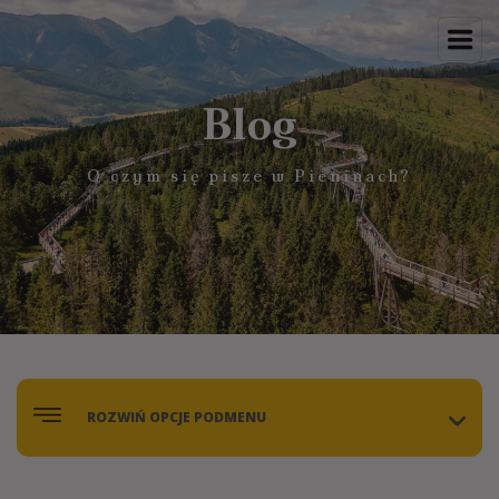
Blog
O czym się pisze w Pieninach?
ROZWIŃ OPCJE PODMENU