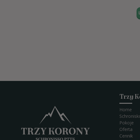
Trzy 
Home
Schronisk
Pokoje
Oferta
Cennik