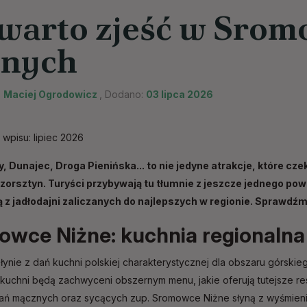
warto zjeść w Sro
żnych
:
Maciej Ogrodowicz
, Dodano:
03 lipca 2026
 wpisu: lipiec 2026
, Dunajec, Droga Pienińska... to nie jedyne atrakcje, które cze
zorsztyn. Turyści przybywają tu tłumnie z jeszcze jednego p
ą z jadłodajni zaliczanych do najlepszych w regionie. Sprawdź
wce Niżne: kuchnia regionalna
słynie z dań kuchni polskiej charakterystycznej dla obszaru górski
 kuchni będą zachwyceni obszernym menu, jakie oferują tutejsze re
 dań mącznych oraz sycących zup. Sromowce Niżne słyną z wyśmien