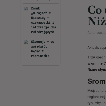
Co 
Zamek
„Dunajec” w
Ni
Niedzicy —
ciekawostki i
informacje dla
zwiedzających
Autor posta
Słowacja – co
zwiedzić,
Aktualizacja
będąc w
Pieninach?
Trzy Korony
w gminie C
Niżne słyn
Sromo
Miejsce to 
regionalnej
ryb, mięs,