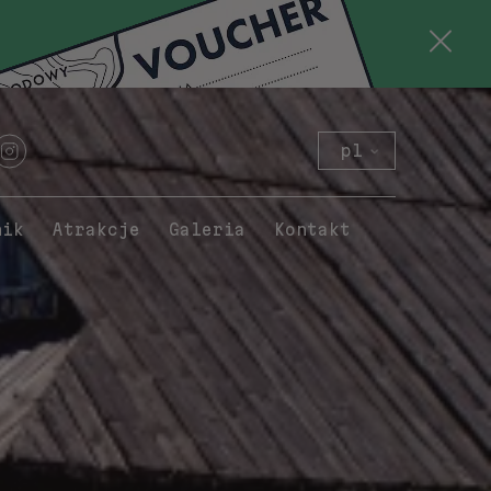
pl
en
de
nik
Atrakcje
Galeria
Kontakt
sk