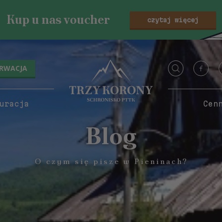
Kup u nas voucher
czytaj więcej
ERWACJA
uracja
Cen
Blog
O czym się pisze w Pieninach?