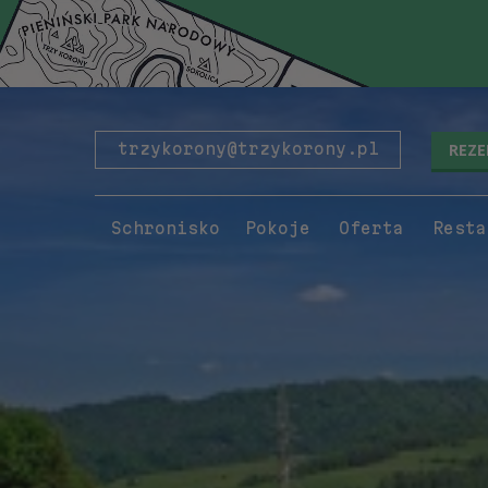
REZ
trzykorony@trzykorony.pl
Schronisko
Pokoje
Oferta
Resta