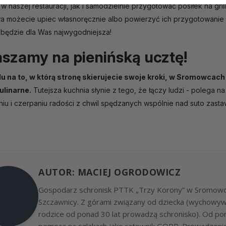
 naszej restauracji, jak i samodzielnie przygotować posiłek na grill
a możecie upiec własnoręcznie albo powierzyć ich przygotowanie 
 będzie dla Was najwygodniejsza!
szamy na pienińską ucztę!
u na to, w którą stronę skierujecie swoje kroki, w Sromowcach
ulinarne.
Tutejsza kuchnia słynie z tego, że łączy ludzi - polega 
iu i czerpaniu radości z chwil spędzanych wspólnie nad suto zasta
AUTOR: MACIEJ OGRODOWICZ
Gospodarz schronisk PTTK „Trzy Korony” w Sromowca
Szczawnicy. Z górami związany od dziecka (wychowywa
rodzice od ponad 30 lat prowadzą schronisko). Od p