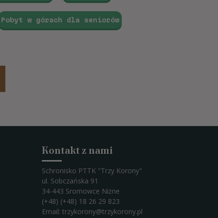
Pobyt w górach dla seniorów
Kontakt z nami
Schronisko PTTK "Trzy Korony"
ul. Sobczańska 91
34-443 Sromowce Niżne
(+48) (+48) 18 26 29 823
Email:
trzykorony@trzykorony.pl