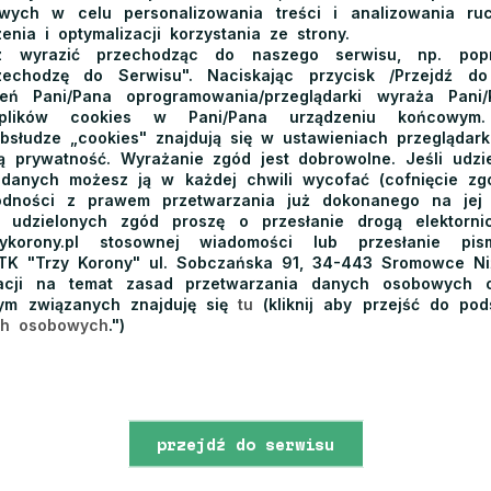
ych w celu personalizowania treści i analizowania ru
najpiękniejszych szczytów w Pieninach.
Serwujemy doskonałe p
enia i optymalizacji korzystania ze strony.
ących się w kuchni polskiej. Korzystamy z tradycyjnych przepisów i
 wyrazić przechodząc do naszego serwisu, np. poprz
zechodzę do Serwisu". Naciskając przycisk /Przejdź d
gościć odwiedzających schronisko.
ień Pani/Pana oprogramowania/przeglądarki wyraża Pani
 plików cookies w Pani/Pana urządzeniu końcowym.
wspomnianą już kwaśnicę z żeberkiem czy gulasz po myśliwsku. D
bsłudze „cookies" znajdują się w ustawieniach przeglądarki
 prywatność. Wyrażanie zgód jest dobrowolne. Jeśli udzie
puście, pstrąg górski, a także kotlet po flisacku z ziemniakami.
Możn
 danych możesz ją w każdej chwili wycofać (cofnięcie zg
nych na różne sposoby. Szczególnie polecamy pierogi z bryndzą l
odności z prawem przetwarzania już dokonanego na jej
ci cieszą się pierogi bacowskie ze szpinakiem, karczkiem i czosnk
a udzielonych zgód proszę o przesłanie drogą elektorn
rzykorony.pl stosownej wiadomości lub przesłanie p
boczkiem.
TK "Trzy Korony" ul. Sobczańska 91, 34-443 Sromowce Ni
macji na temat zasad przetwarzania danych osobowych o
 grillowa – alternatywa dla rest
ym związanych znajduję się
tu
(kliknij aby przejść do pod
ch osobowych
.")
ści naszego schroniska, którzy cenią posiłki na świeżym powietrzu,
 po całym dniu wędrówek, przygotowaliśmy wyjątkowe miejsce.
D
ą wiatę grillową, idealną do wspólnego biesiadowania z rodziną 
przejdź do serwisu
, drewniana wiata, otoczona zielenią, wyposażona jest w wygodne 
warunki do wspólnego spędzania czasu z rodziną i przyjaciółmi. M
www