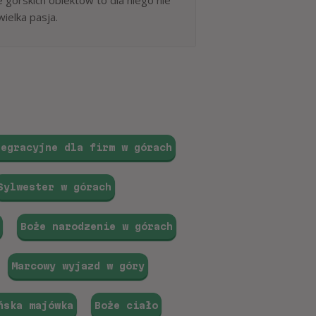
górskich obiektów to dla niego nie
wielka pasja.
tegracyjne dla firm w górach
Sylwester w górach
Boże narodzenie w górach
Marcowy wyjazd w góry
ńska majówka
Boże ciało