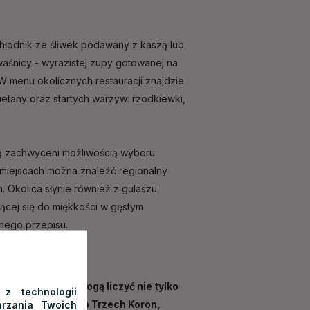
hłodnik ze śliwek podawany z kaszą lub
waśnicy - wyrazistej zupy gotowanej na
 menu okolicznych restauracji znajdzie
tany oraz startych warzyw: rzodkiewki,
dą zachwyceni możliwością wyboru
h miejscach można znaleźć regionalny
 Okolica słynie również z gulaszu
ącej się do miękkości w gęstym
nego przepisu.
!
eć!
Zwiedzający mogą liczyć nie tylko
 z technologii
rzania Twoich
one jest tuż u stóp Trzech Koron,