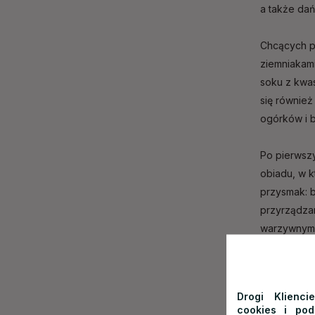
a także dań
Chcących p
ziemniakami
soku z kwas
się równie
ogórków i 
Po pierwsz
obiadu, w k
przysmak: b
przyrządzan
warzywnym 
Resta
Nie będziem
Drogi Klienci
cookies i po
na świetną