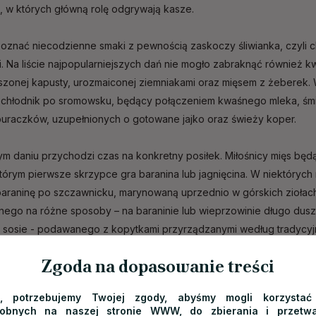
, w których główną rolę odgrywają kasze.
oznać niecodzienne smaki z pewnością zaskoczy śliwianka, czyli c
. Na liście najpopularniejszych dań nie mogło zabraknąć również k
zonej kapusty, urozmaiconej ziemniakami oraz mięsem z żeberek. W
ż chłodnik po sromowsku, będący połączeniem kwaśnego mleka, śmie
buraczków, uzupełnionych o gotowane jajko oraz świeży koper.
ym daniu przychodzi czas na konkretny posiłek. Miłośnicy mięs bę
tórym pierwsze skrzypce gra baranina lub jagnięcina. W niektóryc
araninę po szczawnicku, marynowaną uprzednio w górskich ziołach.
ego na różne sposoby – na baraninie lub wieprzowinie długo dusz
sosie - podawanego z kopytkami przyrządzanymi według tradycyj
uracja Trzy Korony: zapraszamy
Zgoda na dopasowanie treści
y przesadnie skromni: do naszej restauracji po prostu trzeba zajrz
e, potrzebujemy Twojej zgody, abyśmy mogli korzystać
dobnych na naszej stronie WWW, do zbierania i przetwa
 regionalną kuchnię, ale także piękne widoki – schronisko położ