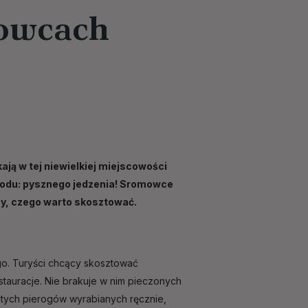
mowcach
kają w tej niewielkiej miejscowości
owodu: pysznego jedzenia! Sromowce
my, czego warto skosztować.
ego. Turyści chcący skosztować
stauracje. Nie brakuje w nim pieczonych
itych pierogów wyrabianych ręcznie,