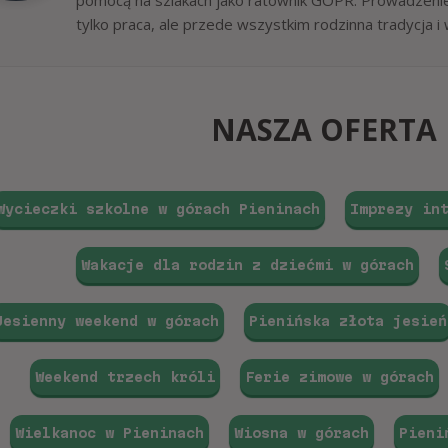
pomocą na szlakach jako ratownik GOPR. Prowadzenie 
tylko praca, ale przede wszystkim rodzinna tradycja i 
NASZA OFERTA
Wycieczki szkolne w górach Pieninach
Imprezy in
Wakacje dla rodzin z dziećmi w górach
Jesienny weekend w górach
Pienińska złota jesień
Weekend trzech króli
Ferie zimowe w górach
Wielkanoc w Pieninach
Wiosna w górach
Pieni