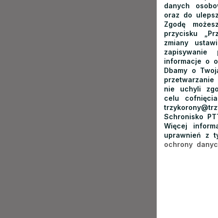
danych osobow
jednego z 
oraz do ulepsz
specjalizuj
Zgodę możesz
przycisku „Pr
najlepiej u
zmiany ustaw
zapisywanie
Serwujemy 
informacje o o
Dbamy o Twoją
udziec w ka
przetwarzanie
przyrządza
nie uchyli zg
naszych Goś
celu cofnięci
trzykorony@t
gryczaną i 
Schronisko PT
Więcej infor
Wiata
uprawnień z t
ochrony dany
Dla tych Go
odpoczynku
przestronn
Przestronna
komfortowe 