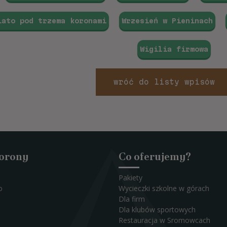
Lato pod trzema koronami
Wrzesień w Pieninach
Wigilia firmowa
wróć do listy wpisów
Korony
Co oferujemy?
Pakiety
o
Wycieczki szkolne w górach
Dla firm
Dla klubów sportowych
Restauracja w Sromowcach