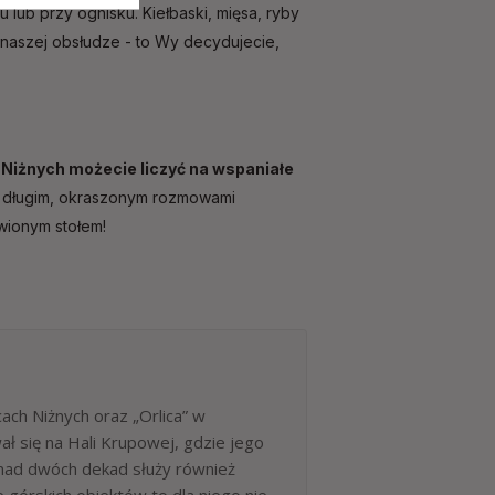
u lub przy ognisku. Kiełbaski, mięsa, ryby
naszej obsłudze - to Wy decydujecie,
 Niżnych możecie liczyć na wspaniałe
na długim, okraszonym rozmowami
wionym stołem!
ch Niżnych oraz „Orlica” w
ł się na Hali Krupowej, gdzie jego
onad dwóch dekad służy również