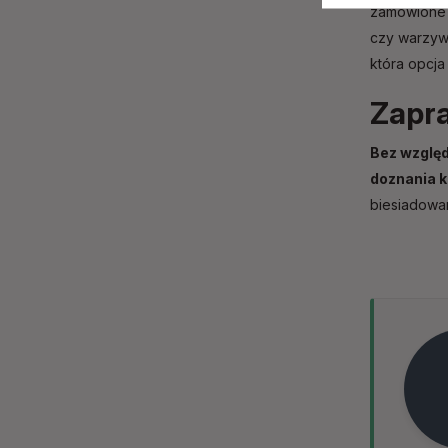
zamówione w
czy warzyw
która opcja
Zapra
Bez względ
doznania k
biesiadowan