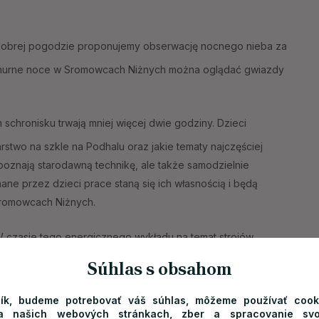
obrej pogodzie proponujemy obserwację nocnego nieba za
murne noce w Sromowcach Niżnych można oglądać gwiazdy
schronisku trwają mniej więcej dwie godziny. Dzieci
rstwo na szkle na Podhalu oraz jakie tematy najczęściej
o poznają starodawną technikę, ale także samodzielnie
ane przez dzieci prace staną się ich własnością i będą
 Sromowcach Niżnych.
 czasie tego energicznego wykładu na temat strojów
, a także będą mogli wziąć udział w sesji zdjęciowej
Súhlas s obsahom
gorset, serdak, kapelusz portki, spódnicę oraz kierpce
wadza etnograf.
ík, budeme potrebovať váš súhlas, môžeme používať coo
na našich webových stránkach, zber a spracovanie svo