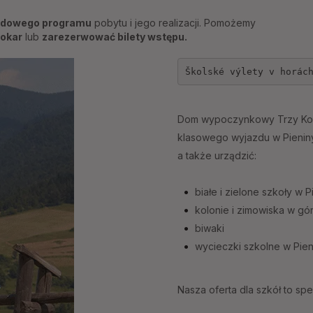
ładowego programu
pobytu i jego realizacji. Pomożemy
tokar
lub
zarezerwować bilety wstępu.
Školské výlety v horác
Dom wypoczynkowy Trzy Koro
klasowego wyjazdu w Pienin
a także urządzić:
białe i zielone szkoły w 
kolonie i zimowiska w gó
biwaki
wycieczki szkolne w Pien
Nasza oferta dla szkół to sp