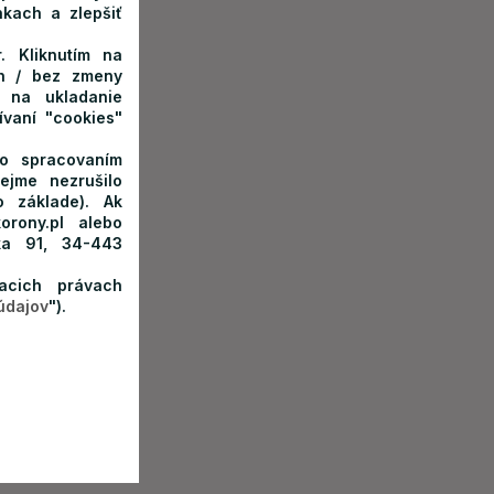
kach a zlepšiť
. Kliknutím na
ach / bez zmeny
 na ukladanie
vaní "cookies"
so spracovaním
ejme nezrušilo
 základe). Ak
orony.pl alebo
ka 91, 34-443
acich právach
údajov
").