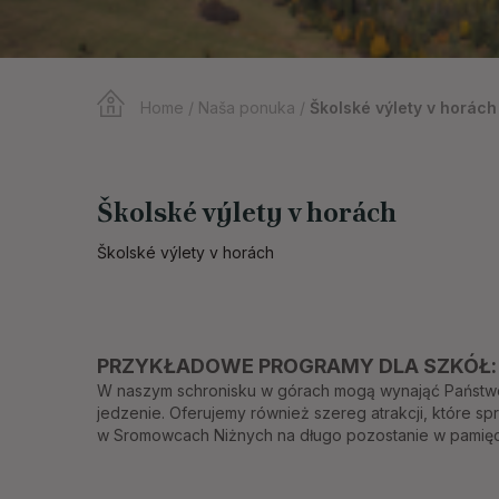
Home
/
Naša ponuka
/
Školské výlety v horách
Školské výlety v horách
Školské výlety v horách
PRZYKŁADOWE PROGRAMY DLA SZKÓŁ
W naszym schronisku w górach mogą wynająć Państwo
jedzenie. Oferujemy również szereg atrakcji, które s
w Sromowcach Niżnych na długo pozostanie w pamięc