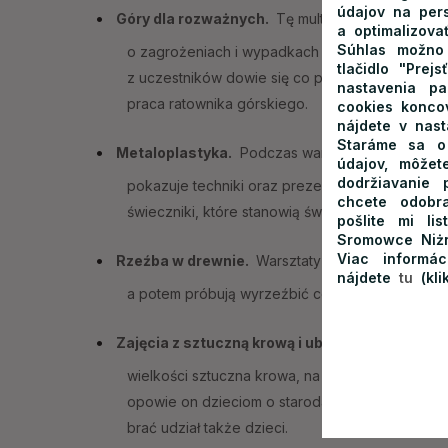
údajov na per
Góry dla rozważnych.
Tę multimedialną prelekc
a optimalizovať
Súhlas možno 
o zagrożeniach i wypadkach oraz wskaże sposob
tlačidlo "Prej
z uczestników dowie się co powinien spakować
nastavenia p
praca ratownika górskiego.
cookies konco
nájdete v nas
Staráme sa o 
Metaloplastyka.
Podczas warsztatów dzieci poz
údajov, môžet
dodržiavanie
pokazuje techniki oraz prezentuje odpowiednie
chcete odobra
świeczniki, które stanowią świetną pamiątkę z zi
pošlite mi l
Sromowce Niż
Viac informá
Rzeźba w drewnie.
Warsztaty trwają dwie godzin
nájdete
tu
(kl
a potem próbują wyrzeźbić coś samodzielnie.
Zajęcia z sztuczną krową i ubijanie masła na ś
wielkości sztuczna krowa, na której gawędziarz 
opowie on dzieciom o starodawnych wiejskich zw
brać udział także dzieci.