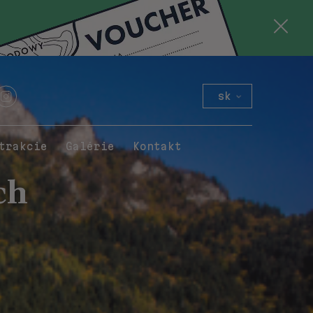
sk
pl
en
trakcie
Galérie
Kontakt
de
ch