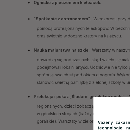
Ognisko z pieczeniem kiełbasek.
"Spotkanie z astronomem".
Wieczorem, przy d
pomocą profesjonalnych teleskopów. W bezch
oraz świetnie widoczne kratery na księżycu.
Nauka malarstwa na szkle.
Warsztaty w naszym 
dowiedzą się podczas nich, skąd wzięło się mala
podejmowali lokalni artyści. Uczniowie nie tylk
spróbują swoich sił pod okiem etnografa. Wykon
stanowić świetną pamiątkę z zielonej szkoły w
Prelekcja i pokaz „Śladami góralskiej mody”.
W
regionalnych, dzieci zobaczą również rewię mody
w góralskich strojach (każdy może przymierzyć 
góralskie). Warsztaty w zielonej szkole przepro
Vážený zákazn
technológie 