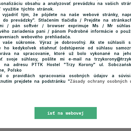
sonalizáciu obsahu a analyzovať prevádzku na vašich strán
ję prowadzi wykwalifikowany ratownik GOPR. Opowie
 využitie týchto stránok.
vyjadriť tým, že pôjdete na naše webové stránky, napr
y na uniknięcie niebezpiecznych sytuacji w górach. Każdy
sť do prevádzky". Stlačením tlačidla / Prejdite na stránk
 do plecaka, jak należy wzywać pomoc oraz jak wygląda
ani / pán softvér / browser exprimuje Ms / Mr súhlas
vého zariadenia pani / pánom Podrobné informácie o použí
taveniach webového prehliadača.
vaše súkromie. Výraz je dobrovoľný. Ak ste súhlasili 
nają tajniki wykonywania ozdób z miedzi. Gawędziarz
e ho kedykoľvek stiahnuť (odstúpenie od súhlasu samozr
 práva na spracovanie, ktoré už bolo vykonané na jeho
 narzędzia. Następnie dzieci samodzielnie próbują wykonać
ť svoje súhlasy, pošlite mi e-mail na trzykorony@trzyk
elonej szkoły w Pieninach.
ist na adresu PTTK Hostel "Trzy Korony" ul. Sobczańs
ne, Poľsko
cií o pravidlách spracovania osobných údajov a súvisi
y. Dzieci poznają podczas nich tajniki rzeźbienia w drewnie,
iknutím prejdete na podstránku "
Zásady ochrany osobných 
niadanie.
W naszym schronisku znajduje się naturalnej
nauczy dzieci jak powinno się doić to zwierzę. Następnie
ísť na webovej
yczajach i pokaże m.in. jak wyrabia się masło, w czym będą
stránke