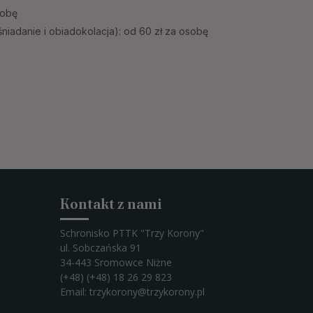
sobę
niadanie i obiadokolacja): od 60 zł za osobę
Kontakt z nami
Schronisko PTTK "Trzy Korony"
ul. Sobczańska 91
34-443 Sromowce Niżne
(+48) (+48) 18 26 29 823
Email:
trzykorony@trzykorony.pl