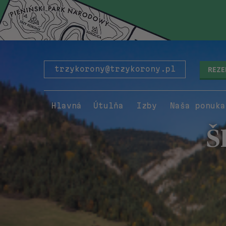
REZ
trzykorony@trzykorony.pl
Hlavná
Útulňa
Izby
Naša ponuka
Š