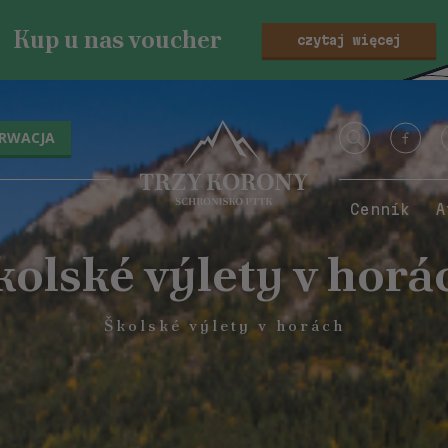
Kup u nas voucher
czytaj więcej
ERWACJA
Cenník
A
kolské výlety v horá
Školské výlety v horách