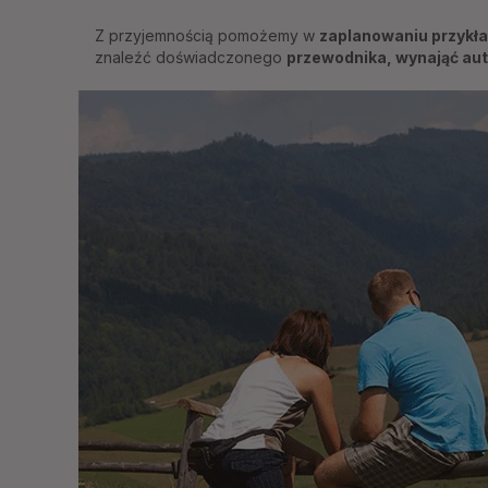
Z przyjemnością pomożemy w
zaplanowaniu przyk
znaleźć doświadczonego
przewodnika, wynająć au