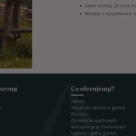
Same noclegi: 35 zł za o
Noclegi z wyżywieniem (ś
Korony
Co oferujemy?
Pakiety
o
Wycieczki szkolne w górach
Dla firm
Dla klubów sportowych
Restauracja w Sromowcach
Ognisko i grill w górach