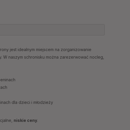
h
ny jest idealnym miejscem na zorganizowanie
y. W naszym schronisku można zarezerwować nocleg,
Pieninach
rach
inach dla dzieci i młodzieży
ecjalne,
niskie ceny
.