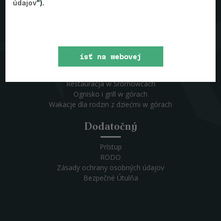
údajov
").
Co oferujemy?
Pakiety
Wycieczki szkolne w górach
ísť na webovej
Dla firm
Dla klubów sportowych
stránke
Restauracja w Sromowcach
Ognisko i grill w górach
Wakacje dla rodzin z dziećmi w górach
Dodatočný
Prístup
RODO
Zásady ochrany osobných údajov
Bezpečné Útulňa