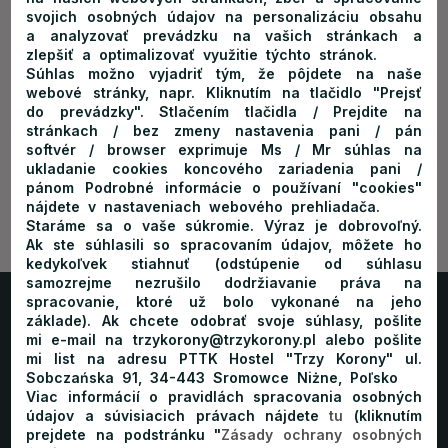
www.wiejskidworek.pl
svojich osobných údajov na personalizáciu obsahu
Stacja narciarska Czorsztyn-ski
a analyzovať prevádzku na vašich stránkach a
zlepšiť a optimalizovať využitie týchto stránok.
www.czorsztyn-ski.com.pl
Súhlas možno vyjadriť tým, že pôjdete na naše
Pienińskie Centrum Turystyki
webové stránky, napr. Kliknutím na tlačidlo "Prejsť
www.pieninskiecentrumturystyki.pl
do prevádzky". Stlačením tlačidla / Prejdite na
stránkach / bez zmeny nastavenia pani / pán
softvér / browser exprimuje Ms / Mr súhlas na
ukladanie cookies koncového zariadenia pani /
pánom Podrobné informácie o používaní "cookies"
nájdete v nastaveniach webového prehliadača.
Staráme sa o vaše súkromie. Výraz je dobrovoľný.
Ak ste súhlasili so spracovaním údajov, môžete ho
kedykoľvek stiahnuť (odstúpenie od súhlasu
samozrejme nezrušilo dodržiavanie práva na
spracovanie, ktoré už bolo vykonané na jeho
Trzy Korony
základe). Ak chcete odobrať svoje súhlasy, pošlite
Home
Schronisko
Pokoje
mi e-mail na trzykorony@trzykorony.pl alebo pošlite
mi list na adresu PTTK Hostel "Trzy Korony" ul.
Oferta
Cennik
Atrakcje
Galeria
Kontakt
Blog
Sobczańska 91, 34-443 Sromowce Niżne, Poľsko
Rezerwacja
Viac informácií o pravidlách spracovania osobných
údajov a súvisiacich právach nájdete
tu
(kliknutím
prejdete na podstránku "
Zásady ochrany osobných