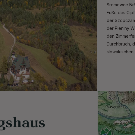
Sromowce Niżn
Fuße des Gipf
der Szopczańs
der Pieniny Wł
den Zimmerfen
Durchbruch, d
slowakischen 
gshaus