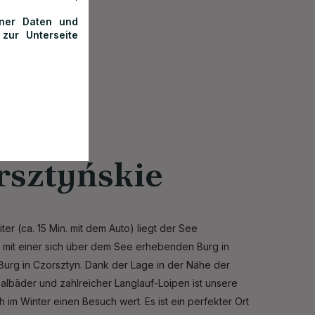
ener Daten und
 zur Unterseite
rsztyńskie
er (ca. 15 Min. mit dem Auto) liegt der See
 mit einer sich über dem See erhebenden Burg in
Burg in Czorsztyn. Dank der Lage in der Nähe der
malbäder und zahlreicher Langlauf-Loipen ist unsere
 im Winter einen Besuch wert. Es ist ein perfekter Ort