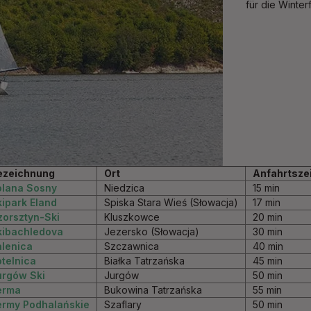
für die Winter
ezeichnung
Ort
Anfahrtsze
olana Sosny
Niedzica
15 min
ipark Eland
Spiska Stara Wieś (Słowacja)
17 min
zorsztyn-Ski
Kluszkowce
20 min
kibachledova
Jezersko (Słowacja)
30 min
alenica
Szczawnica
40 min
telnica
Białka Tatrzańska
45 min
urgów Ski
Jurgów
50 min
erma
Bukowina Tatrzańska
55 min
ermy Podhalańskie
Szaflary
50 min