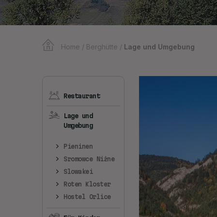
Home
/
Berghütte
/
Lage und Umgebung
Restaurant
Lage und
Umgebung
Pieninen
Sromowce Niżne
Slowakei
Roten Kloster
Hostel Orlice