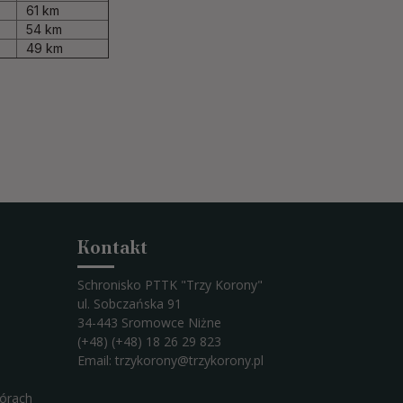
61 km
54 km
49 km
Kontakt
Schronisko PTTK "Trzy Korony"
ul. Sobczańska 91
34-443 Sromowce Niżne
(+48) (+48) 18 26 29 823
Email:
trzykorony@trzykorony.pl
górach