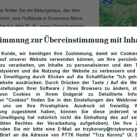
te finden Sie ein Bildungshaus, das dem
ehört, eine Floßlände in Sromowce Niżne,
rche aus dem 16. Jh., einen Grenzübergang
rer in die Slowakei. Nicht weit vom Haus
immung zur Übereinstimmung mit Inh
Bushaltestelle.
 Kunde, wir benötigen Ihre Zustimmung, damit wir Cookie
auf unserer Website verwenden können, um Ihre persönl
u verarbeiten, um Inhalte zu personalisieren und den T
alysieren und die Nutzung der Website zu verbessern und 
 Einwilligung durch Klicken auf die Schaltfläche "Ich ge
ebsite ausdrücken. Durch Drücken der Taste / Auf die We
nstellungen Ihrer Software / Ihres Browsers zu ändern, s
von Cookies in Ihrem Endgerät zu Detaillierte Info
n "Cookies" finden Sie in den Einstellungen des Webbrow
uns um Ihre Privatsphäre. Ausdruck ist freiwillig.
itung zugestimmt haben, können Sie diese jederzeit wi
inwilligung hat natürlich nicht die Einhaltung des auf s
eübten Rechtes der Verarbeitung aufgehoben). Um Ihre 
enden Sie mir bitte eine E-Mail an trzykorony@trzykorony.
 Brief an die Adresse von PTTK Hostel "Trzy Korony" Ul. 