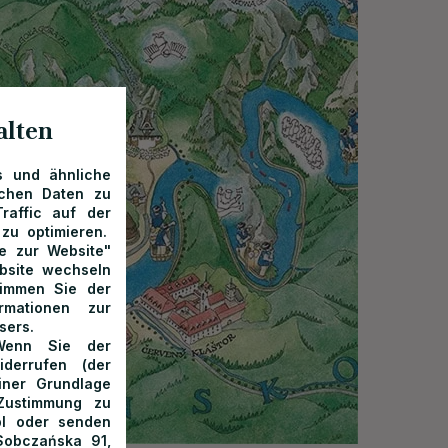
alten
s und ähnliche
ichen Daten zu
raffic auf der
zu optimieren.
he zur Website"
bsite wechseln
timmen Sie der
rmationen zur
sers.
 Wenn Sie der
derrufen (der
einer Grundlage
Zustimmung zu
pl oder senden
Sobczańska 91,