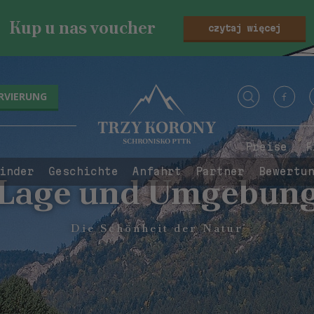
Kup u nas voucher
czytaj więcej
RVIERUNG
Preise
F
inder
Geschichte
Anfahrt
Partner
Bewertu
Lage und Umgebun
Die Schönheit der Natur