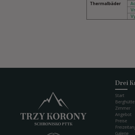
Thermalbäder
A
V
V
Drei K
Start
Berghütte
Zimmer
Angebot
Preise
Freizeita
Galerie