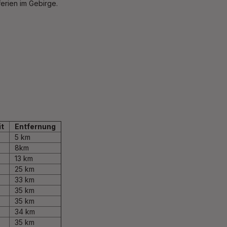
ferien im Gebirge.
it
Entfernung
5 km
8km
13 km
25 km
33 km
35 km
35 km
34 km
35 km