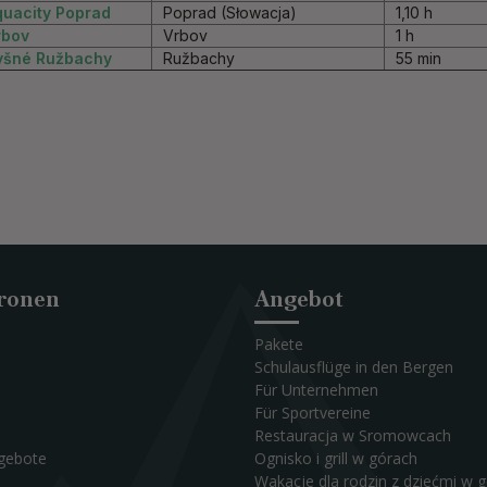
quacity Poprad
Poprad (Słowacja)
1,10 h
rbov
Vrbov
1 h
yšné Ružbachy
Ružbachy
55 min
ronen
Angebot
Pakete
Schulausflüge in den Bergen
Für Unternehmen
Für Sportvereine
Restauracja w Sromowcach
ngebote
Ognisko i grill w górach
Wakacje dla rodzin z dziećmi w 