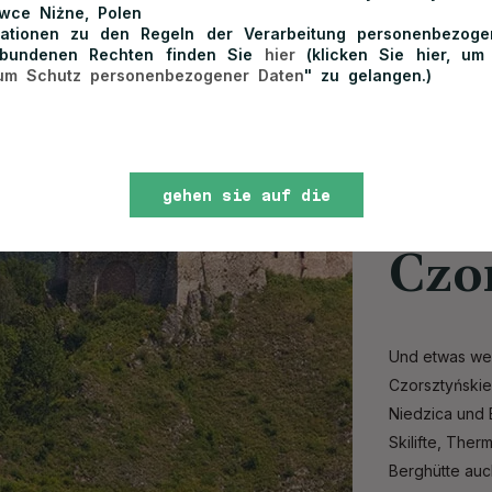
wce Niżne, Polen
mationen zu den Regeln der Verarbeitung personenbezog
rbundenen Rechten finden Sie
hier
(klicken Sie hier, um
um Schutz personenbezogener Daten
" zu gelangen.)
See
gehen sie auf die
website
Czo
Und etwas weit
Czorsztyńskie
Niedzica und 
Skilifte, Ther
Berghütte auch