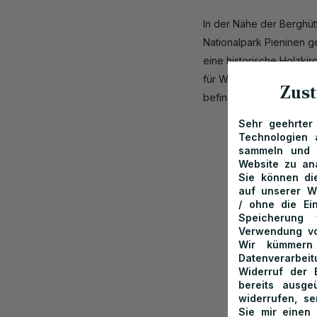
In der Nähe der Berghüt
Nationalpark Pieninen g
eine historische Holzki
für Wanderer und Radfah
Zust
befindet sich auch eine 
Sehr geehrter
Technologien 
sammeln und z
Website zu an
Sie können die
auf unserer W
/ ohne die Ei
Speicherung 
Verwendung vo
Wir kümmern 
Datenverarbe
Widerruf der E
bereits ausg
widerrufen, s
Sie mir einen